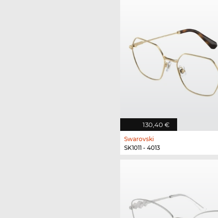
130,40 €
Swarovski
SK1011 - 4013