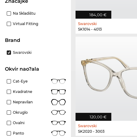
Značajke
Na Skladištu
184,00 €
Virtual Fitting
Swarovski
SK1014 - 4013
brand
Swarovski
Okvir nao?ala
Cat-Eye
Kvadratne
Nepravilan
Okruglo
120,00 €
Ovalni
Swarovski
SK2020 - 3003
Panto