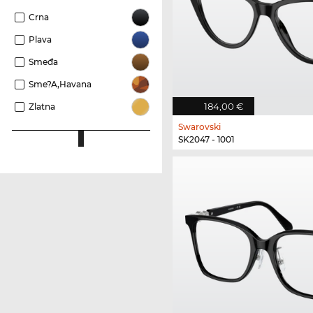
Crna
Plava
Smeđa
Sme?a,Havana
184,00 €
Zlatna
Swarovski
SK2047 - 1001