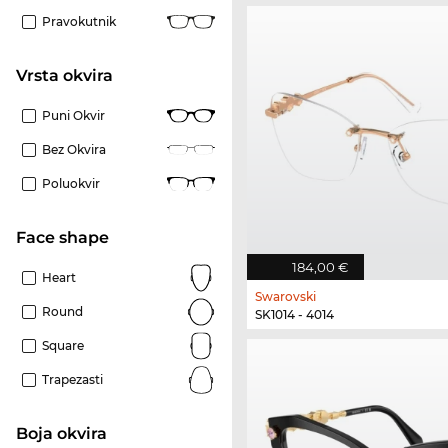
Pravokutnik
Vrsta okvira
Puni Okvir
Bez Okvira
Poluokvir
Face shape
184,00 €
Heart
Swarovski
Round
SK1014 - 4014
Square
Trapezasti
boja okvira