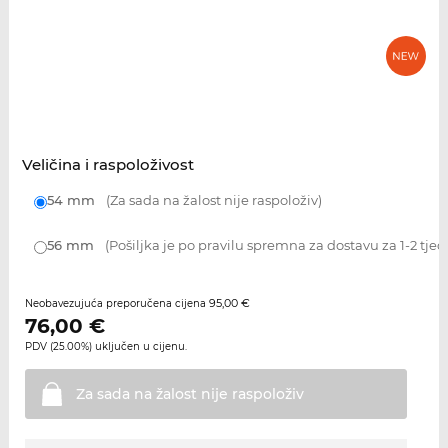
Veličina i raspoloživost
54 mm
(Za sada na žalost nije raspoloživ)
56 mm
(Pošiljka je po pravilu spremna za dostavu za 1-2 tjed
95,00 €
Neobavezujuća preporučena cijena
76,00
€
PDV (25.00%) uključen u cijenu.
Za sada na žalost nije
raspoloživ