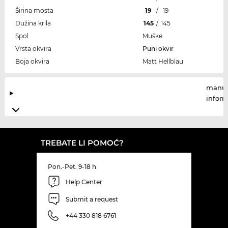
Širina mosta
19
/
19
Dužina krila
145
/
145
Spol
Muške
Vrsta okvira
Puni okvir
Boja okvira
Matt Hellblau
manuf
infor
TREBATE LI POMOĆ?
Pon.-Pet. 9-18 h
Help Center
Submit a request
+44 330 818 6761