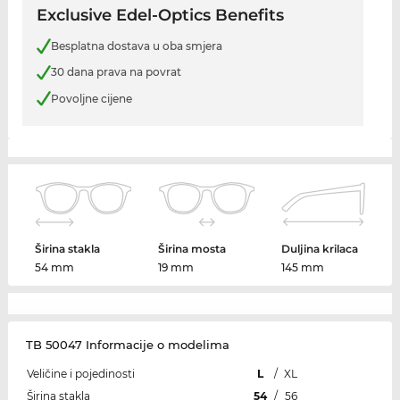
Exclusive Edel-Optics Benefits
Besplatna dostava u oba smjera
30 dana prava na povrat
Povoljne cijene
Širina stakla
Širina mosta
Duljina krilaca
54 mm
19 mm
145 mm
TB 50047 Informacije o modelima
Veličine i pojedinosti
L
/
XL
Širina stakla
54
/
56