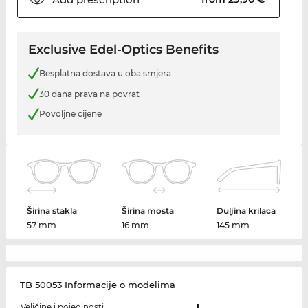
Exclusive Edel-Optics Benefits
Besplatna dostava u oba smjera
30 dana prava na povrat
Povoljne cijene
Širina stakla
Širina mosta
Duljina krilaca
57 mm
16 mm
145 mm
TB 50053 Informacije o modelima
Veličine i pojedinosti
L