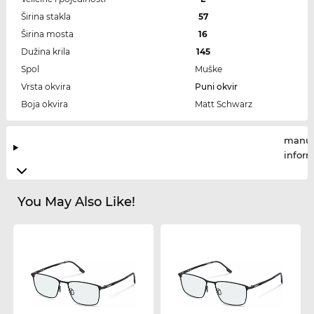
Širina stakla
57
Širina mosta
16
Dužina krila
145
Spol
Muške
Vrsta okvira
Puni okvir
Boja okvira
Matt Schwarz
manuf
infor
You May Also Like!