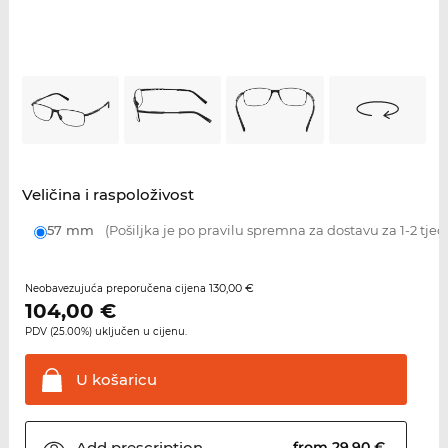
Veličina i raspoloživost
57 mm
(Pošiljka je po pravilu spremna za dostavu za 1-2 tjed
130,00 €
Neobavezujuća preporučena cijena
104,00
€
PDV (25.00%) uključen u cijenu.
U
košaricu
Add
prescription
from 29,90 €