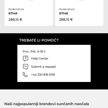
Rodenstock
Rodenstock
R7149
R7149
288,15 €
288,15 €
TREBATE LI POMOĆ?
Pon.-Pet. 9-18 h
Help Center
Submit a request
+44 330 818 6761
Naši najpopularniji brendovi sunčanih naočala