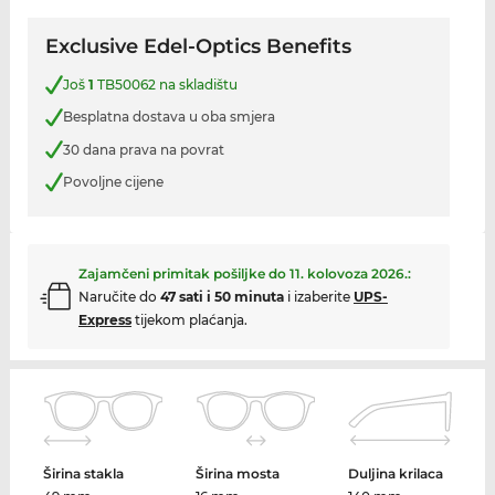
Exclusive Edel-Optics Benefits
Još
1
TB50062 na skladištu
Besplatna dostava u oba smjera
30 dana prava na povrat
Povoljne cijene
Zajamčeni primitak pošiljke do
11. kolovoza 2026.
:
Naručite do
47 sati i 50 minuta
i izaberite
UPS-
Express
tijekom plaćanja.
Širina stakla
Širina mosta
Duljina krilaca