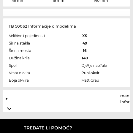
49 mm
16 mm
140 mm
TB 50062 Informacije o modelima
Veličine i pojedinosti
XS
Širina stakla
49
Širina mosta
16
Dužina krila
140
Spol
Dje?je nao?ale
Vrsta okvira
Puni okvir
Boja okvira
Matt Grau
manuf
infor
TREBATE LI POMOĆ?