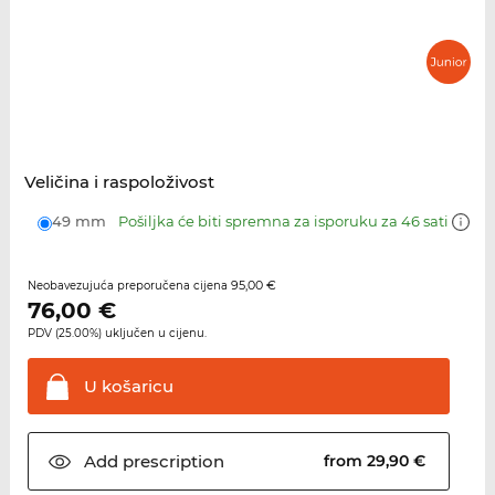
Veličina i raspoloživost
49 mm
Pošiljka će biti spremna za isporuku za 46 sati
95,00 €
Neobavezujuća preporučena cijena
76,00
€
PDV (25.00%) uključen u cijenu.
U
košaricu
Add
prescription
from 29,90 €