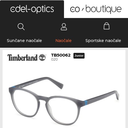
0
Sunčane naočale
Naočale
Sportske naočale
TB50062
Junior
020