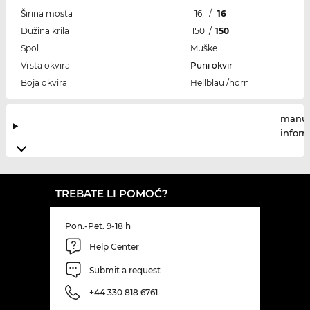
Širina mosta
16
/
16
Dužina krila
150
/
150
Spol
Muške
Vrsta okvira
Puni okvir
Boja okvira
Hellblau /horn
manuf
infor
TREBATE LI POMOĆ?
Pon.-Pet. 9-18 h
Help Center
Submit a request
+44 330 818 6761