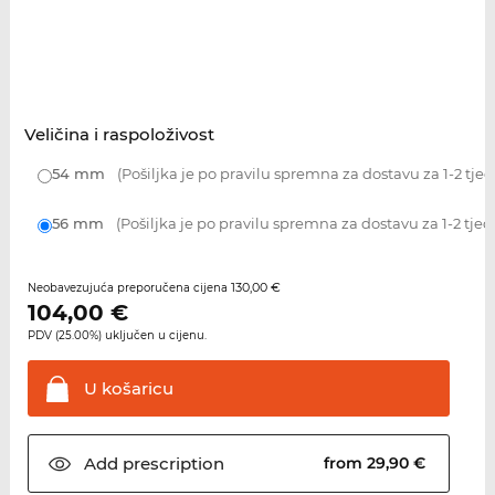
Veličina i raspoloživost
54 mm
(Pošiljka je po pravilu spremna za dostavu za 1-2 tje
56 mm
(Pošiljka je po pravilu spremna za dostavu za 1-2 tjed
130,00 €
Neobavezujuća preporučena cijena
104,00
€
PDV (25.00%) uključen u cijenu.
U
košaricu
Add
prescription
from 29,90 €