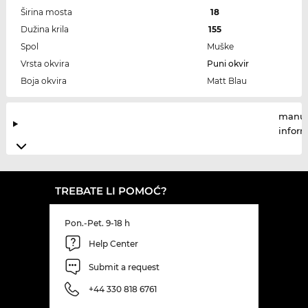
Širina mosta
18
Dužina krila
155
Spol
Muške
Vrsta okvira
Puni okvir
Boja okvira
Matt Blau
manuf
infor
TREBATE LI POMOĆ?
Pon.-Pet. 9-18 h
Help Center
Submit a request
+44 330 818 6761