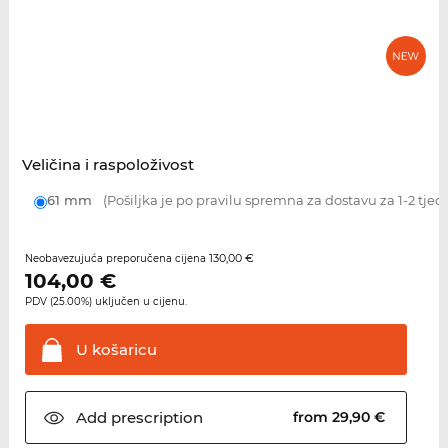
Veličina i raspoloživost
61 mm
(Pošiljka je po pravilu spremna za dostavu za 1-2 tjed
130,00 €
Neobavezujuća preporučena cijena
104,00
€
PDV (25.00%) uključen u cijenu.
U
košaricu
Add
prescription
from 29,90 €