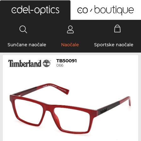
0
Sunčane naočale
Naočale
Sportske naočale
TB50091
066