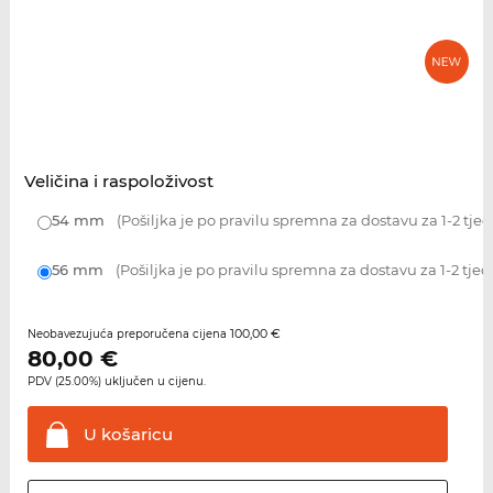
Veličina i raspoloživost
54 mm
(Pošiljka je po pravilu spremna za dostavu za 1-2 tje
56 mm
(Pošiljka je po pravilu spremna za dostavu za 1-2 tjed
100,00 €
Neobavezujuća preporučena cijena
80,00
€
PDV (25.00%) uključen u cijenu.
U
košaricu