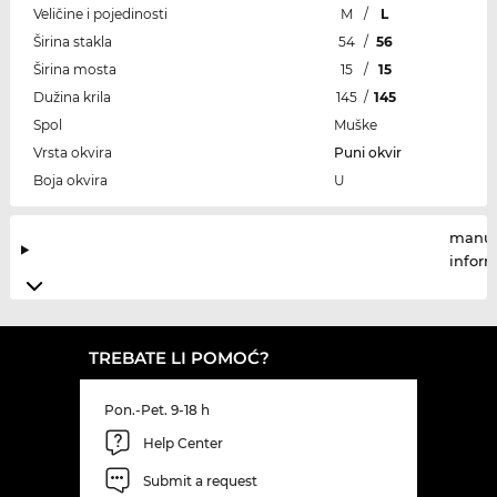
Veličine i pojedinosti
M
/
L
Širina stakla
54
/
56
Širina mosta
15
/
15
Dužina krila
145
/
145
Spol
Muške
Vrsta okvira
Puni okvir
Boja okvira
U
manuf
infor
TREBATE LI POMOĆ?
Pon.-Pet. 9-18 h
Help Center
Submit a request