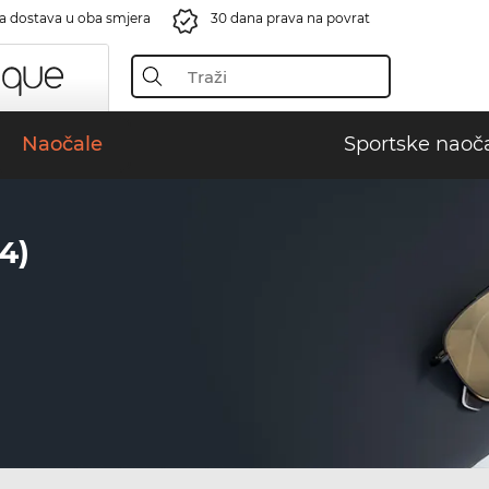
a dostava u oba smjera
30 dana prava na povrat
Naočale
Sportske naoč
4)