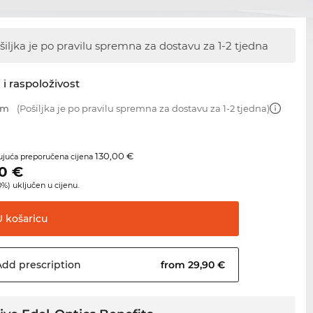
šiljka je po pravilu spremna za dostavu
za 1-2 tjedna
 i raspoloživost
mm
(Pošiljka je po pravilu spremna za dostavu za 1-2 tjedna)
130,00 €
juća preporučena cijena
0
€
%) uključen u cijenu.
U
košaricu
Add
prescription
from 29,90 €