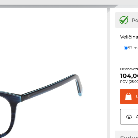
Po
Veličina
53 
Neobavezu
104,0
PDV (25.00