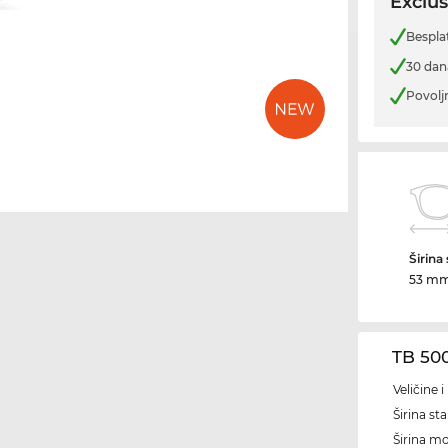
Exclus
Bespla
30 dan
Povolj
Širina
53 m
TB 50
Veličine 
Širina sta
Širina m