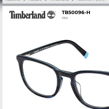
TB50096-H
064