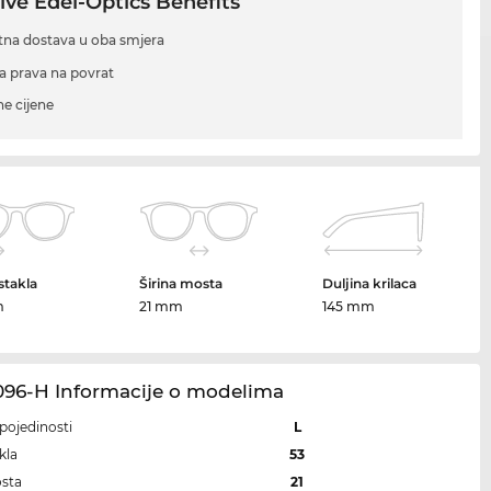
ive Edel-Optics Benefits
tna dostava u oba smjera
a prava na povrat
ne cijene
 stakla
Širina mosta
Duljina krilaca
m
21 mm
145 mm
096-H Informacije o modelima
i pojedinosti
L
kla
53
osta
21