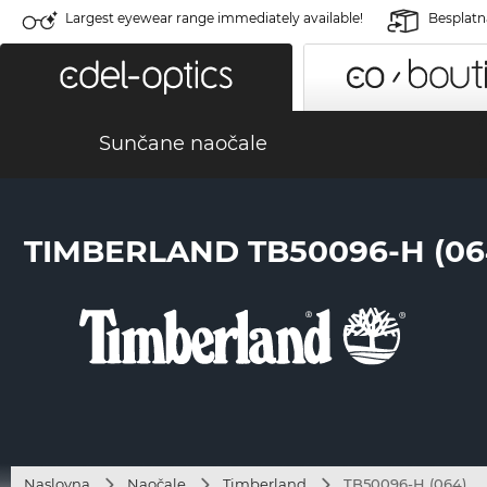
Largest eyewear range immediately available!
Besplatn
Sunčane naočale
TIMBERLAND TB50096-H (06
Naslovna
Naočale
Timberland
TB50096-H (064)