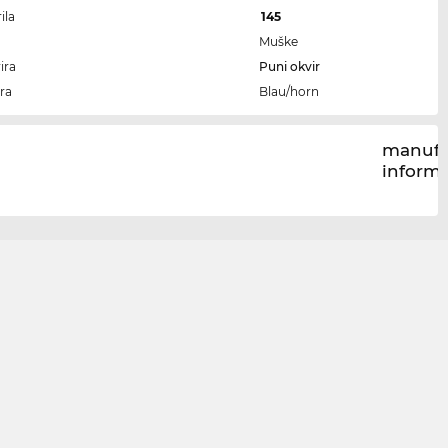
ila
145
Muške
ira
Puni okvir
ra
Blau/horn
manufa
inform