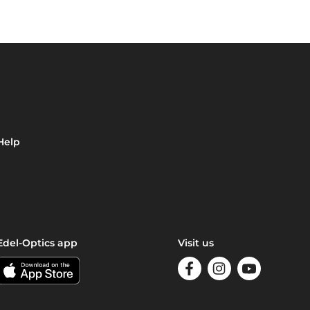
Help
Edel-Optics app
Visit us