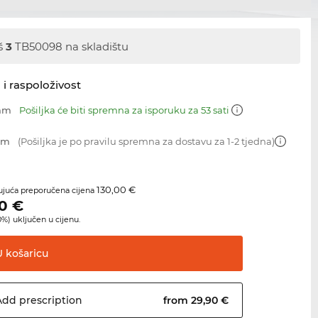
š
3
TB50098 na skladištu
 i raspoloživost
 mm
Pošiljka će biti spremna za isporuku za 53 sati
 mm
(Pošiljka je po pravilu spremna za dostavu za 1-2 tjedna)
130,00 €
juća preporučena cijena
0
€
%) uključen u cijenu.
U
košaricu
Add
prescription
from 29,90 €