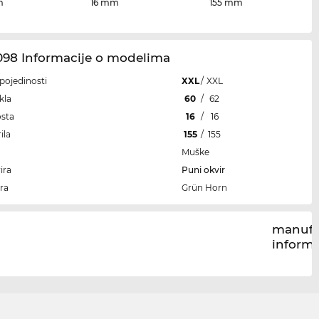
m
16 mm
155 mm
098 Informacije o modelima
i pojedinosti
XXL
/
XXL
kla
60
/
62
osta
16
/
16
ila
155
/
155
Muške
ira
Puni okvir
ra
Grün Horn
manufa
inform