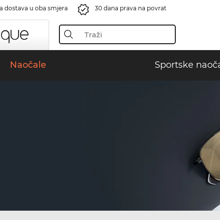
a dostava u oba smjera
30 dana prava na povrat
Naočale
Sportske naoč