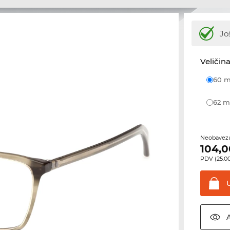
Jo
Veličina
60
62
Neobavezu
104,0
PDV (25.00