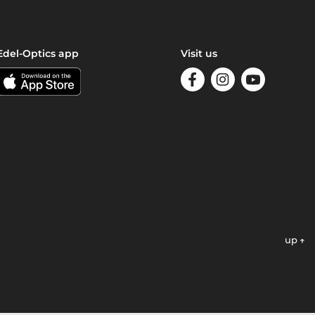
Edel-Optics app
Visit us
up