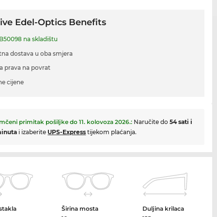
ive Edel-Optics Benefits
B50098 na skladištu
tna dostava u oba smjera
a prava na povrat
ne cijene
mčeni primitak pošiljke do
11. kolovoza 2026.
:
Naručite do
54 sati i
minuta
i izaberite
UPS-Express
tijekom plaćanja.
 stakla
Širina mosta
Duljina krilaca