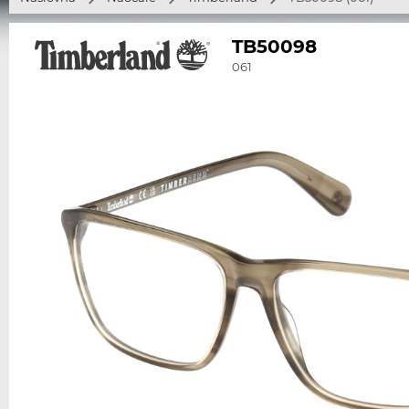
TB50098
061