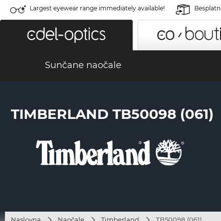
Largest eyewear range immediately available!
Besplatn
Sunčane naočale
TIMBERLAND TB50098 (061)
Naslovna
Naočale
Timberland
TB50098 (061)