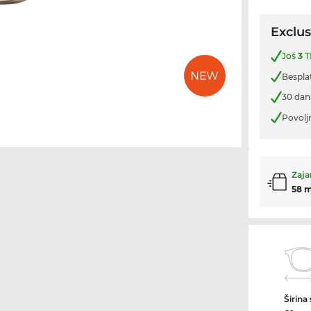
Exclus
Još
3
T
Bespla
30 dan
Povolj
Zaja
58 
Širina