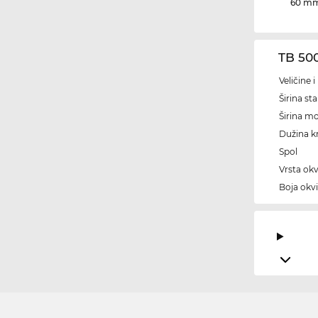
60 m
TB 50
Veličine 
Širina sta
Širina m
Dužina kr
Spol
Vrsta okv
Boja okvi