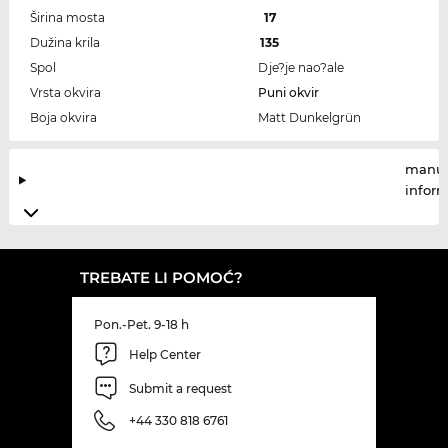
Širina mosta
17
Dužina krila
135
Spol
Dje?je nao?ale
Vrsta okvira
Puni okvir
Boja okvira
Matt Dunkelgrün
manuf
infor
TREBATE LI POMOĆ?
Pon.-Pet. 9-18 h
Help Center
Submit a request
+44 330 818 6761