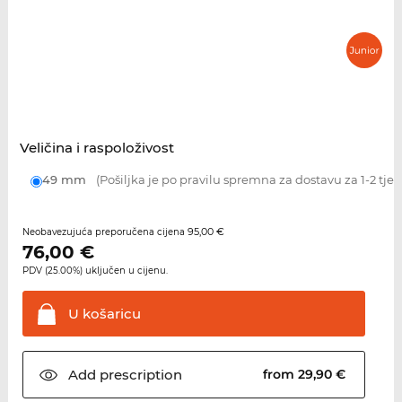
Veličina i raspoloživost
49 mm
(Pošiljka je po pravilu spremna za dostavu za 1-2 tje
95,00 €
Neobavezujuća preporučena cijena
76,00
€
PDV (25.00%) uključen u cijenu.
U
košaricu
Add
prescription
from 29,90 €