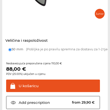
Veličina i raspoloživost
50 mm
(Pošiljka je po pravilu spremna za dostavu za 1-2 tje
110,00 €
Neobavezujuća preporučena cijena
88,00
€
PDV (25.00%) uključen u cijenu.
U
košaricu
Add
prescription
from 29,90 €