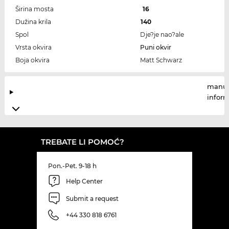
Širina mosta
16
Dužina krila
140
Spol
Dje?je nao?ale
Vrsta okvira
Puni okvir
Boja okvira
Matt Schwarz
manuf
infor
TREBATE LI POMOĆ?
Pon.-Pet. 9-18 h
Help Center
Submit a request
+44 330 818 6761