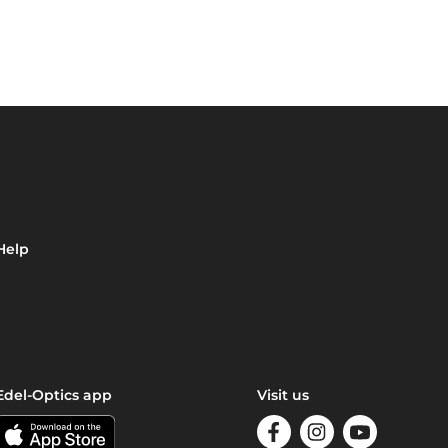
Help
Edel-Optics app
Visit us