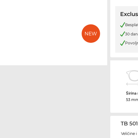
Exclus
Bespla
30 dan
Povolj
Širina
53 m
TB 50
Veličine 