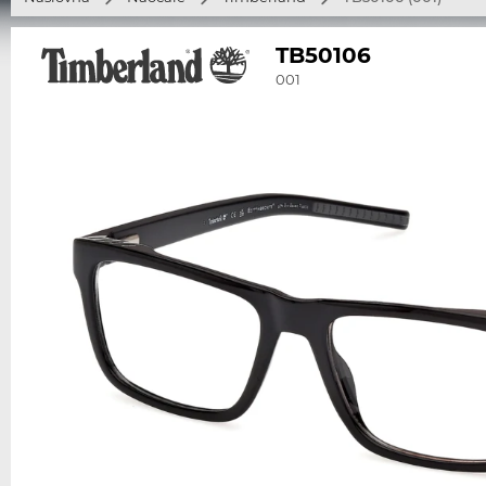
TB50106
001