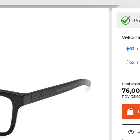
Po
Veličina
53 
55 
Neobavezu
76,0
PDV (25.00