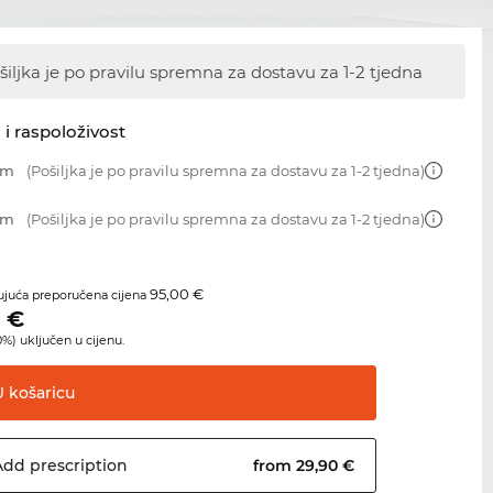
šiljka je po pravilu spremna za dostavu
za 1-2 tjedna
 i raspoloživost
mm
(Pošiljka je po pravilu spremna za dostavu za 1-2 tjedna)
mm
(Pošiljka je po pravilu spremna za dostavu za 1-2 tjedna)
95,00 €
juća preporučena cijena
0
€
%) uključen u cijenu.
U
košaricu
Add
prescription
from 29,90 €