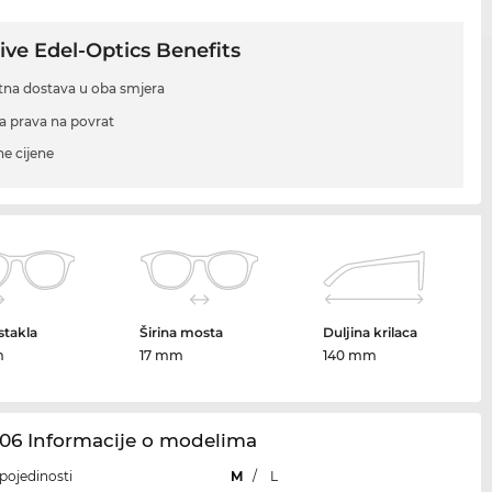
ive Edel-Optics Benefits
tna dostava u oba smjera
a prava na povrat
ne cijene
 stakla
Širina mosta
Duljina krilaca
m
17 mm
140 mm
106 Informacije o modelima
i pojedinosti
M
/
L