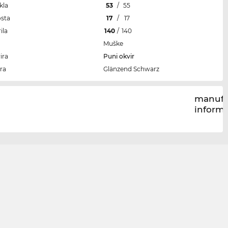
kla
53
/
55
osta
17
/
17
ila
140
/
140
Muške
ira
Puni okvir
ra
Glänzend Schwarz
manufa
inform