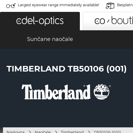
Largest eyewear range immediately available!
Besplatn
Sunčane naočale
TIMBERLAND TB50106 (001)
Naslovna
Naočale
Timberland
TB50106 (001)