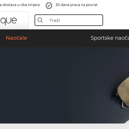
a dostava u oba smjera
30 dana prava na povrat
Naočale
Sportske naoč