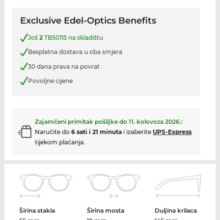
Exclusive Edel-Optics Benefits
Još
2
TB50115 na skladištu
Besplatna dostava u oba smjera
30 dana prava na povrat
Povoljne cijene
Zajamčeni primitak pošiljke do
11. kolovoza 2026.
:
Naručite do
6 sati i 21 minuta
i izaberite
UPS-Express
tijekom plaćanja.
Širina stakla
Širina mosta
Duljina krilaca