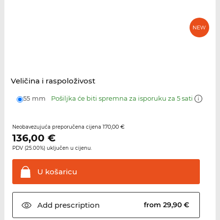
Veličina i raspoloživost
55 mm
Pošiljka će biti spremna za isporuku za 5 sati
170,00 €
Neobavezujuća preporučena cijena
136,00
€
PDV (25.00%) uključen u cijenu.
U
košaricu
Add
prescription
from 29,90 €