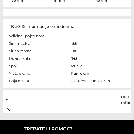
55 mm
18 mm
145 mm
TB 50115 Informacije o modelima
Veličine i pojedinosti
L
Širina stakla
55
Širina mosta
18
Dužina krila
145
Spol
Muške
Vrsta okvira
Puni okvir
Boja okvira
Glänzend Dunkelgrün
manuf
infor
TREBATE LI POMOĆ?