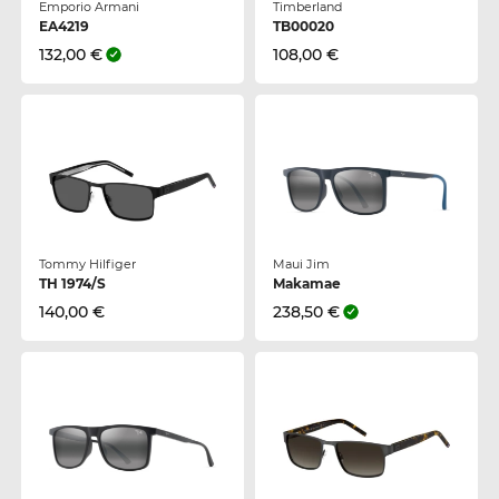
Emporio Armani
Timberland
EA4219
TB00020
132,00 €
108,00 €
Tommy Hilfiger
Maui Jim
TH 1974/S
Makamae
140,00 €
238,50 €