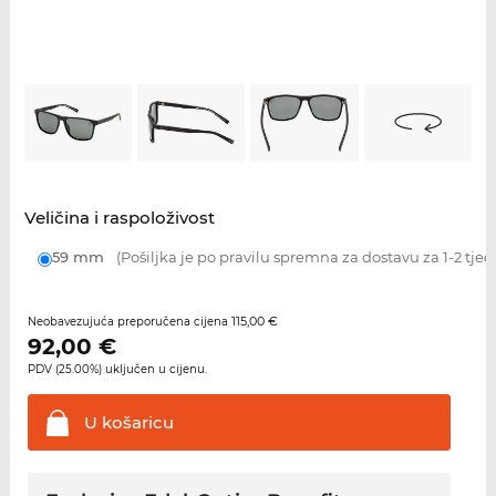
Veličina i raspoloživost
59 mm
(Pošiljka je po pravilu spremna za dostavu za 1-2 tjed
115,00 €
Neobavezujuća preporučena cijena
92,00
€
PDV (25.00%) uključen u cijenu.
U
košaricu