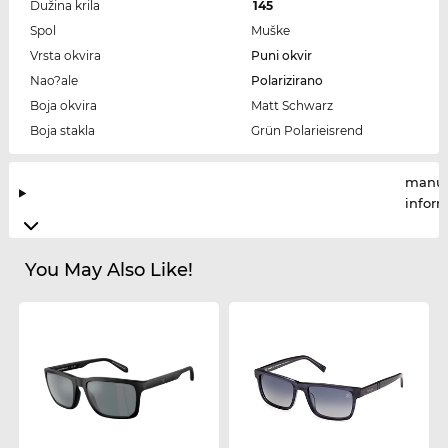
Dužina krila
145
Spol
Muške
Vrsta okvira
Puni okvir
Nao?ale
Polarizirano
Boja okvira
Matt Schwarz
Boja stakla
Grün Polarieisrend
manuf
infor
You May Also Like!