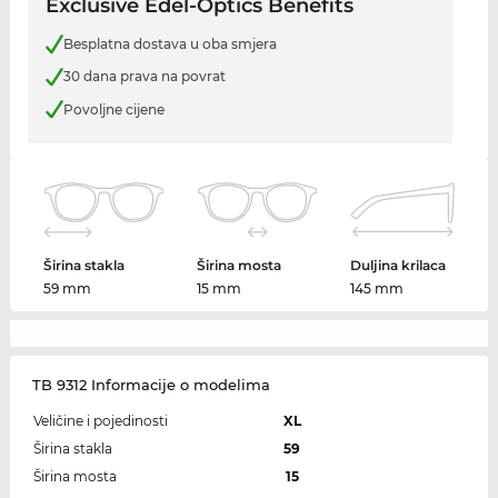
Exclusive Edel-Optics Benefits
Besplatna dostava u oba smjera
30 dana prava na povrat
Povoljne cijene
Širina stakla
Širina mosta
Duljina krilaca
59 mm
15 mm
145 mm
TB 9312 Informacije o modelima
Veličine i pojedinosti
XL
Širina stakla
59
Širina mosta
15