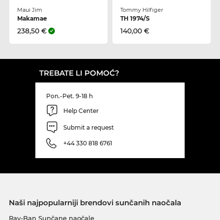
Maui Jim
Tommy Hilfiger
Makamae
TH 1974/S
238,50 €
140,00 €
TREBATE LI POMOĆ?
Pon.-Pet. 9-18 h
Help Center
Submit a request
+44 330 818 6761
Naši najpopularniji brendovi sunčanih naočala
Ray-Ban Sunčane naočale