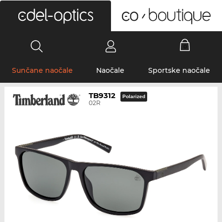
0
Sunčane naočale
Naočale
Sportske naočale
TB9312
Polarized
02R