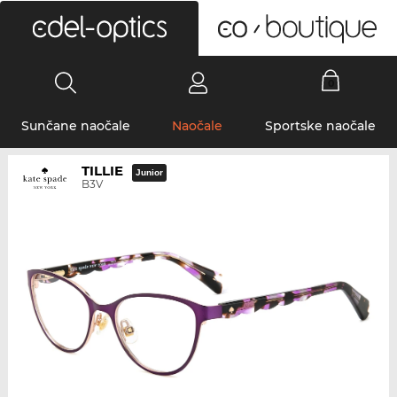
0
Sunčane naočale
Naočale
Sportske naočale
TILLIE
Junior
B3V