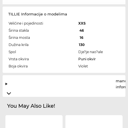
TILLIE Informacije o modelima
Veličine i pojedinosti
XXS
Širina stakla
46
Širina mosta
16
Dužina krila
130
Spol
Dje?je nao?ale
Vrsta okvira
Puni okvir
Boja okvira
Violet
manuf
infor
You May Also Like!