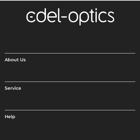
About Us
Service
Help