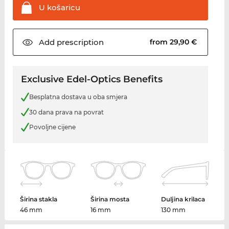
U
košaricu
Add
prescription
from 29,90 €
Exclusive Edel-Optics Benefits
Besplatna dostava u oba smjera
30 dana prava na povrat
Povoljne cijene
Širina stakla
Širina mosta
Duljina krilaca
46 mm
16 mm
130 mm