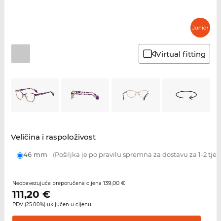
Virtual fitting
Veličina i raspoloživost
46 mm
(Pošiljka je po pravilu spremna za dostavu za 1-2 tje
139,00 €
Neobavezujuća preporučena cijena
111,20
€
PDV (25.00%) uključen u cijenu.