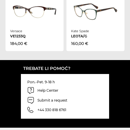
Versace
Kate Spade
VE1233Q
LEOTA/G
184,00 €
160,00 €
TREBATE LI POMOĆ?
Pon.-Pet. 9-18 h
Help Center
Submit a request
+44 330 818 6761