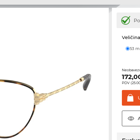
Po
Veličina
53 
Neobavezu
172,0
PDV (25.00