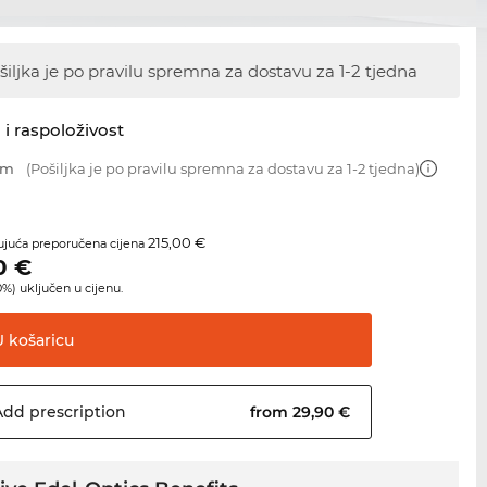
šiljka je po pravilu spremna za dostavu
za 1-2 tjedna
 i raspoloživost
mm
(Pošiljka je po pravilu spremna za dostavu za 1-2 tjedna)
215,00 €
juća preporučena cijena
0
€
%) uključen u cijenu.
U
košaricu
Add
prescription
from 29,90 €