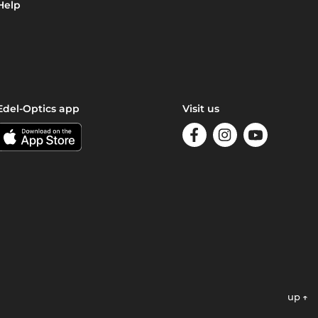
Help
Edel-Optics app
Visit us
up