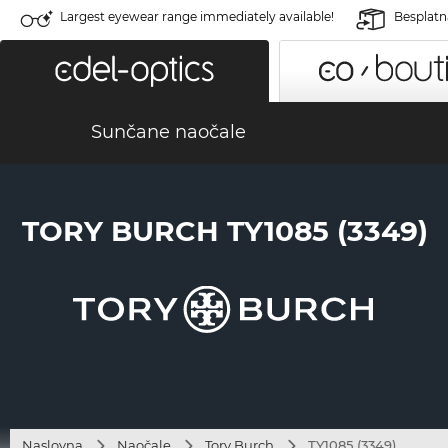
Largest eyewear range immediately available!
Besplatn
Sunčane naočale
TORY BURCH TY1085 (3349)
Naslovna
Naočale
Tory Burch
TY1085 (3349)