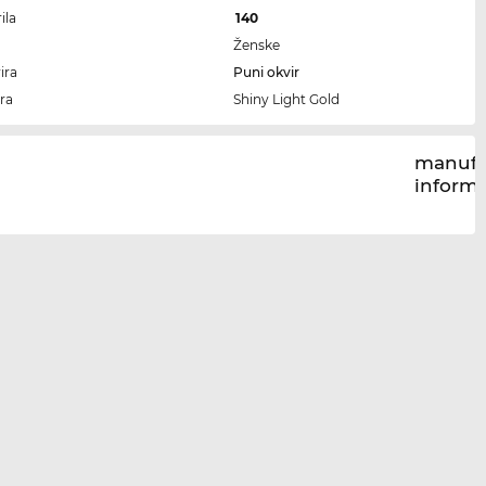
ila
140
Ženske
ira
Puni okvir
ra
Shiny Light Gold
manufa
inform