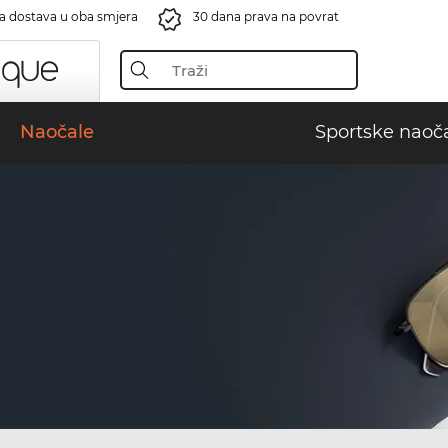
a dostava u oba smjera
30 dana prava na povrat
Naočale
Sportske naoč