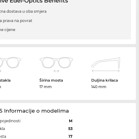
ive Edel-Optics Benefits
tna dostava u oba smjera
a prava na povrat
ne cijene
 stakla
Širina mosta
Duljina krilaca
m
17 mm
140 mm
5 Informacije o modelima
i pojedinosti
M
kla
53
osta
17