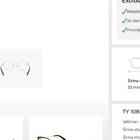
Exclus
Bespla
30 dan
Povolj
Širina
53 m
TY 108
Veličine 
Širina sta
Širina m