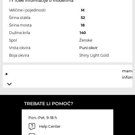
TY 1086 Informacije o modelima
Veličine i pojedinosti
M
Širina stakla
52
Širina mosta
18
Dužina krila
140
Spol
Ženske
Vrsta okvira
Puni okvir
Boja okvira
Shiny Light Gold
manuf
infor
TREBATE LI POMOĆ?
Pon.-Pet. 9-18 h
Help Center