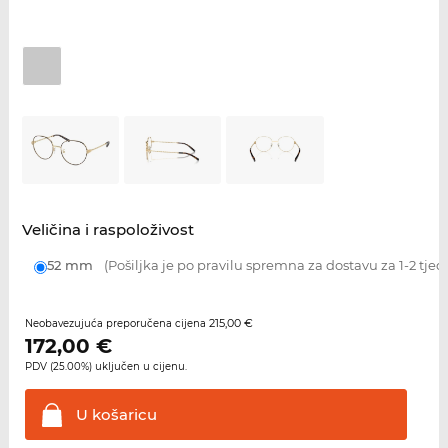
Veličina i raspoloživost
52 mm
(Pošiljka je po pravilu spremna za dostavu za 1-2 tjed
215,00 €
Neobavezujuća preporučena cijena
172,00
€
PDV (25.00%) uključen u cijenu.
U
košaricu