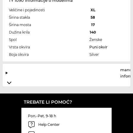
TY 1090 Informacije o modelima
Veličine i pojedinosti
XL
Širina stakla
58
Širina mosta
17
Dužina krila
140
Spol
Ženske
Vrsta okvira
Puni okvir
Boja okvira
Silver
manuf
infor
TREBATE LI POMOĆ?
Pon.-Pet. 9-18 h
Help Center