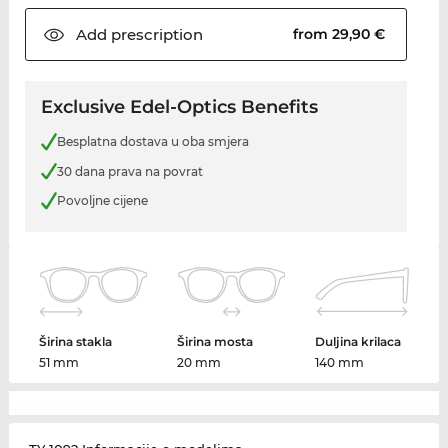
Add
prescription
from 29,90 €
Exclusive Edel-Optics Benefits
Besplatna dostava u oba smjera
30 dana prava na povrat
Povoljne cijene
Širina stakla
Širina mosta
Duljina krilaca
51 mm
20 mm
140 mm