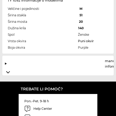
TY 1092 Informacije o modelima
Veličine i pojedinosti
M
Širina stakla
51
Širina mosta
20
Dužina krila
140
Spol
Ženske
Vrsta okvira
Puni okvir
Boja okvira
Purple
manuf
infor
TREBATE LI POMOĆ?
Pon.-Pet. 9-18 h
Help Center