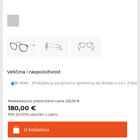
Veličina i raspoloživost
51 mm
(Pošiljka je po pravilu spremna za dostavu za 1-2 tjed
225,00 €
Neobavezujuća preporučena cijena
180,00
€
PDV (25.00%) uključen u cijenu.
U
košaricu