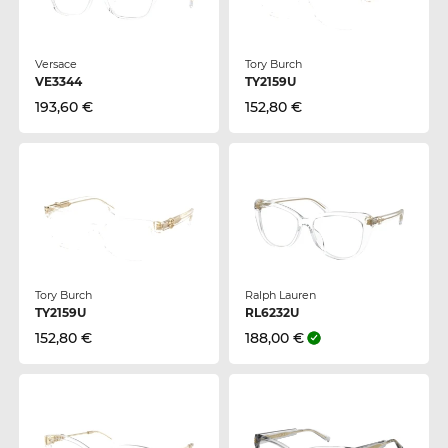
Versace
Tory Burch
VE3344
TY2159U
193,60 €
152,80 €
Tory Burch
Ralph Lauren
TY2159U
RL6232U
152,80 €
188,00 €