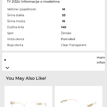
TY 2132U Informacije o modelima
Veličine i pojedinosti
M
Širina stakla
53
Širina mosta
16
Dužina krila
140
Spol
Ženske
Vrsta okvira
Puni okvir
Boja okvira
Clear Transparent
manuf
infor
You May Also Like!