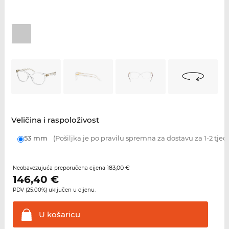
Veličina i raspoloživost
53 mm
(Pošiljka je po pravilu spremna za dostavu za 1-2 tjed
183,00 €
Neobavezujuća preporučena cijena
146,40
€
PDV (25.00%) uključen u cijenu.
U
košaricu