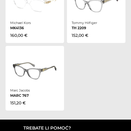
Michael Kors
Tommy Hilfiger
MK4136
TH 2209
160,00 €
152,00 €
Marc Jacobs
MARC 767
151,20 €
TREBATE LI POMOĆ?