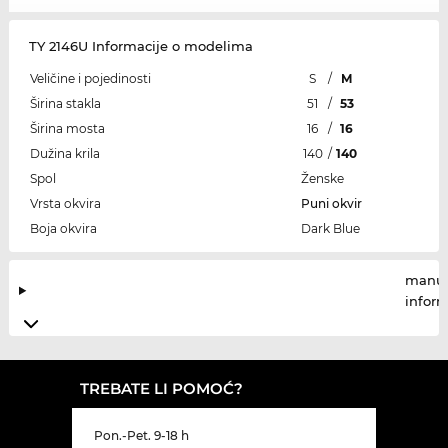
TY 2146U Informacije o modelima
Veličine i pojedinosti
S
/
M
Širina stakla
51
/
53
Širina mosta
16
/
16
Dužina krila
140
/
140
Spol
Ženske
Vrsta okvira
Puni okvir
Boja okvira
Dark Blue
manuf
infor
TREBATE LI POMOĆ?
Pon.-Pet. 9-18 h