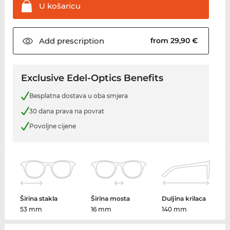
U
košaricu
Add
prescription
from 29,90 €
Exclusive Edel-Optics Benefits
Besplatna dostava u oba smjera
30 dana prava na povrat
Povoljne cijene
Širina stakla
Širina mosta
Duljina krilaca
53 mm
16 mm
140 mm