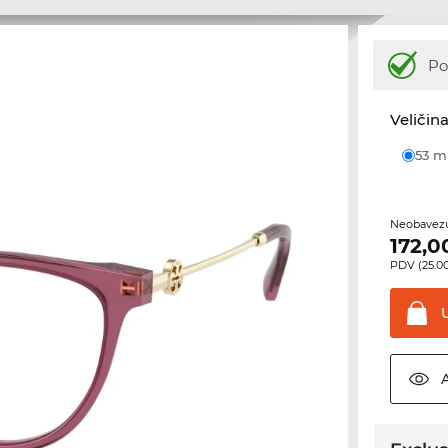
Po
Veličina
53 
Neobavezu
172,0
PDV (25.00