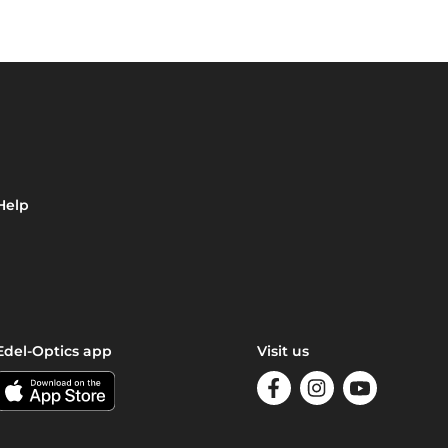
Help
Edel-Optics app
Visit us