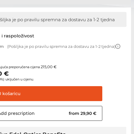
šiljka je po pravilu spremna za dostavu
za 1-2 tjedna
 i raspoloživost
mm
(Pošiljka je po pravilu spremna za dostavu za 1-2 tjedna)
215,00 €
juća preporučena cijena
0
€
%) uključen u cijenu.
U
košaricu
Add
prescription
from 29,90 €