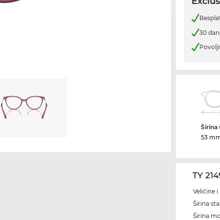
Exclus
Bespla
30 dan
Povolj
Širina
53 m
TY 21
Veličine 
Širina sta
Širina m