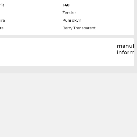
ila
140
Ženske
ira
Puni okvir
ra
Berry Transparent
manufa
inform