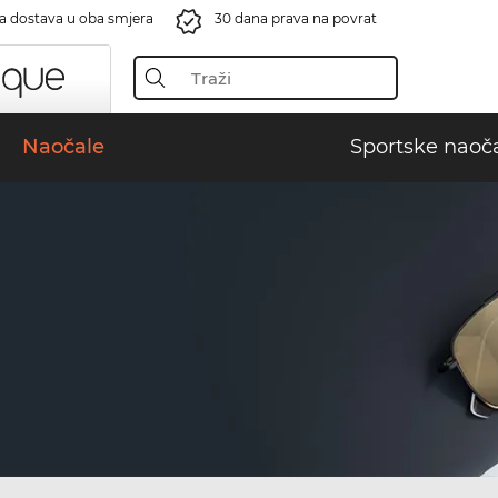
a dostava u oba smjera
30 dana prava na povrat
Naočale
Sportske naoč