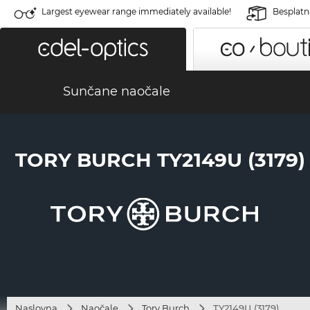
Largest eyewear range immediately available!
Besplatn
Sunčane naočale
TORY BURCH TY2149U (3179)
Naslovna
Naočale
Tory Burch
TY2149U (3179)