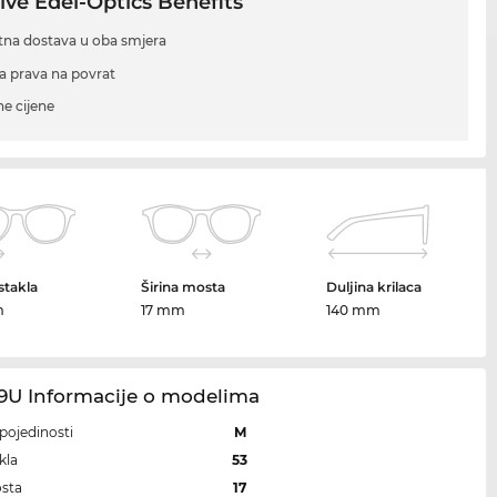
ive Edel-Optics Benefits
tna dostava u oba smjera
a prava na povrat
ne cijene
 stakla
Širina mosta
Duljina krilaca
m
17 mm
140 mm
49U Informacije o modelima
i pojedinosti
M
kla
53
osta
17