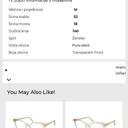
TY 2150U Informacije o modelima
Veličine i pojedinosti
M
Širina stakla
52
Širina mosta
18
Dužina krila
140
Spol
Ženske
Vrsta okvira
Puni okvir
Boja okvira
Transparent Pinot
manuf
infor
You May Also Like!