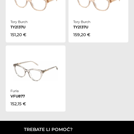
Tory Burch
Tory Burch
TY2137U
TY2137U
151,20 €
159,20 €
Furla
VFU877
152,15 €
TREBATE LI POMOĆ?