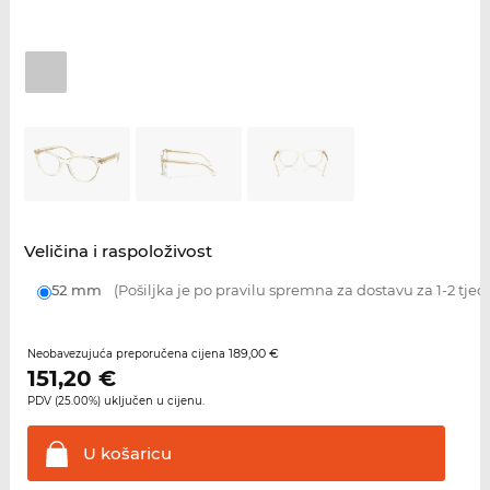
Veličina i raspoloživost
52 mm
(Pošiljka je po pravilu spremna za dostavu za 1-2 tjed
189,00 €
Neobavezujuća preporučena cijena
151,20
€
PDV (25.00%) uključen u cijenu.
U
košaricu