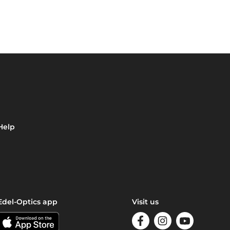
Help
Edel-Optics app
Visit us