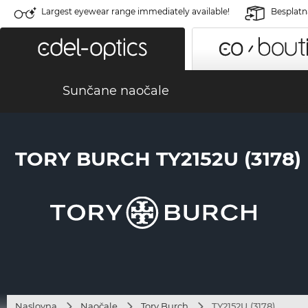
Largest eyewear range immediately available!
Besplatn
Sunčane naočale
TORY BURCH TY2152U (3178)
Naslovna
Naočale
Tory Burch
TY2152U (3178)