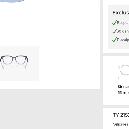
Exclus
Bespla
30 dan
Povolj
Širina
53 m
TY 215
Veličine 