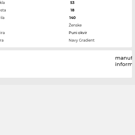
kla
53
osta
18
ila
140
Ženske
ira
Puni okvir
ra
Navy Gradient
manufa
inform