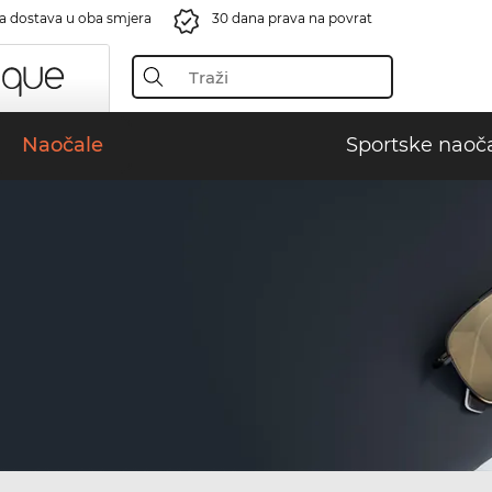
a dostava u oba smjera
30 dana prava na povrat
Naočale
Sportske naoč