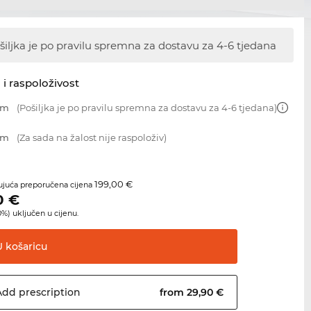
šiljka je po pravilu spremna za dostavu
za 4-6 tjedana
 i raspoloživost
mm
(Pošiljka je po pravilu spremna za dostavu za 4-6 tjedana)
mm
(Za sada na žalost nije raspoloživ)
199,00 €
juća preporučena cijena
0
€
%) uključen u cijenu.
U
košaricu
Add
prescription
from 29,90 €