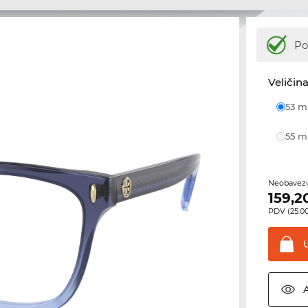
Po
Veličina
53 
55 
Neobavezu
159,2
PDV (25.00