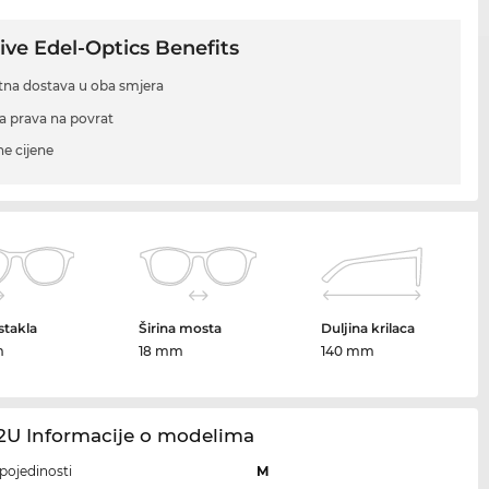
ive Edel-Optics Benefits
tna dostava u oba smjera
a prava na povrat
ne cijene
 stakla
Širina mosta
Duljina krilaca
m
18 mm
140 mm
2U Informacije o modelima
i pojedinosti
M