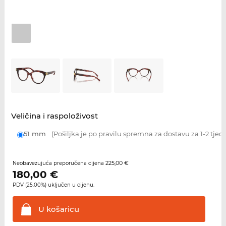
Veličina i raspoloživost
51 mm
(Pošiljka je po pravilu spremna za dostavu za 1-2 tjed
225,00 €
Neobavezujuća preporučena cijena
180,00
€
PDV (25.00%) uključen u cijenu.
U
košaricu