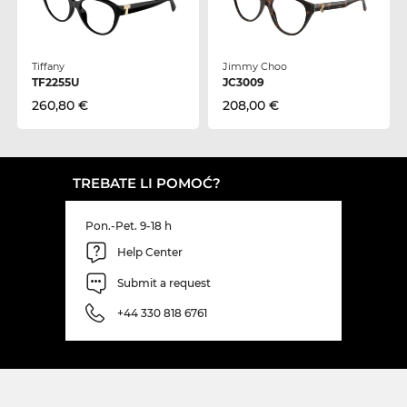
Tiffany
Jimmy Choo
TF2255U
JC3009
260,80 €
208,00 €
TREBATE LI POMOĆ?
Pon.-Pet. 9-18 h
Help Center
Submit a request
+44 330 818 6761