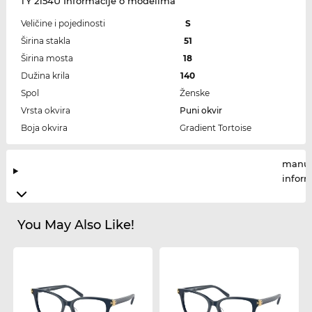
TY 2154U Informacije o modelima
Veličine i pojedinosti
S
Širina stakla
51
Širina mosta
18
Dužina krila
140
Spol
Ženske
Vrsta okvira
Puni okvir
Boja okvira
Gradient Tortoise
manuf
infor
You May Also Like!