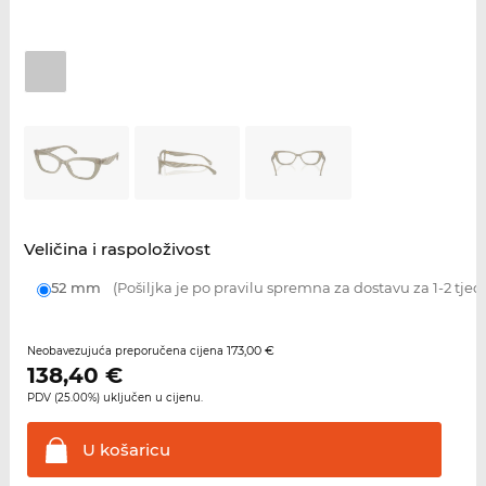
Veličina i raspoloživost
52 mm
(Pošiljka je po pravilu spremna za dostavu za 1-2 tjed
173,00 €
Neobavezujuća preporučena cijena
138,40
€
PDV (25.00%) uključen u cijenu.
U
košaricu