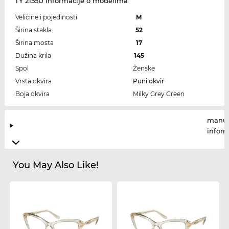
TY 2155U Informacije o modelima
Veličine i pojedinosti
M
Širina stakla
52
Širina mosta
17
Dužina krila
145
Spol
Ženske
Vrsta okvira
Puni okvir
Boja okvira
Milky Grey Green
manuf
infor
You May Also Like!