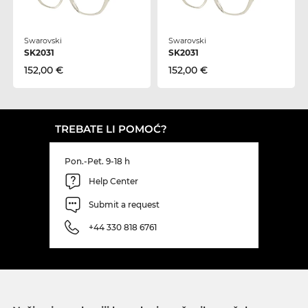
Swarovski
Swarovski
SK2031
SK2031
152,00 €
152,00 €
TREBATE LI POMOĆ?
Pon.-Pet. 9-18 h
Help Center
Submit a request
+44 330 818 6761