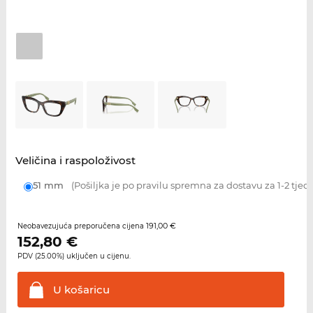
Veličina i raspoloživost
51 mm
(Pošiljka je po pravilu spremna za dostavu za 1-2 tjed
191,00 €
Neobavezujuća preporučena cijena
152,80
€
PDV (25.00%) uključen u cijenu.
U
košaricu