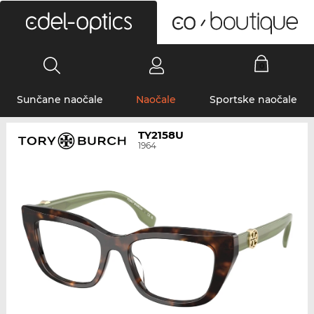
0
Sunčane naočale
Naočale
Sportske naočale
TY2158U
1964