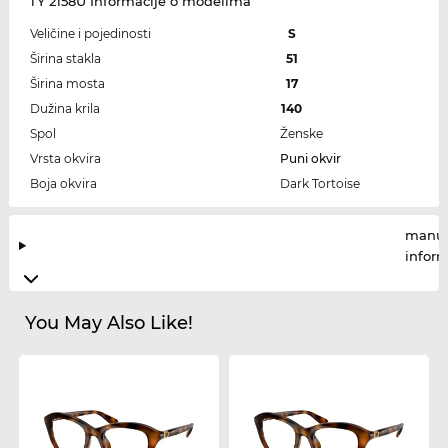
TY 2158U Informacije o modelima
Veličine i pojedinosti
S
Širina stakla
51
Širina mosta
17
Dužina krila
140
Spol
Ženske
Vrsta okvira
Puni okvir
Boja okvira
Dark Tortoise
manuf
infor
You May Also Like!