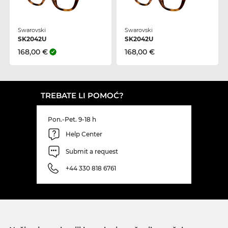
Swarovski
Swarovski
SK2042U
SK2042U
168,00 €
168,00 €
TREBATE LI POMOĆ?
Pon.-Pet. 9-18 h
Help Center
Submit a request
+44 330 818 6761