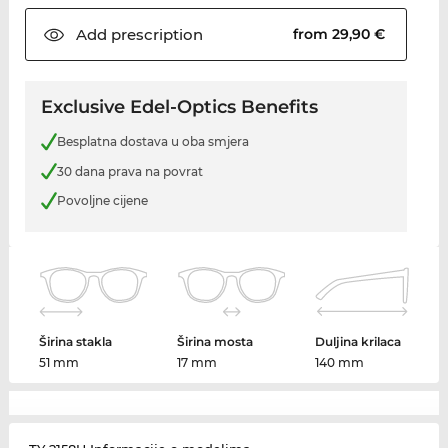
Add
prescription
from 29,90 €
Exclusive Edel-Optics Benefits
Besplatna dostava u oba smjera
30 dana prava na povrat
Povoljne cijene
Širina stakla
Širina mosta
Duljina krilaca
51 mm
17 mm
140 mm