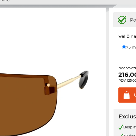
Po
Veličina
75
Neobavezu
216,0
PDV (25.00
Exclus
Bespla