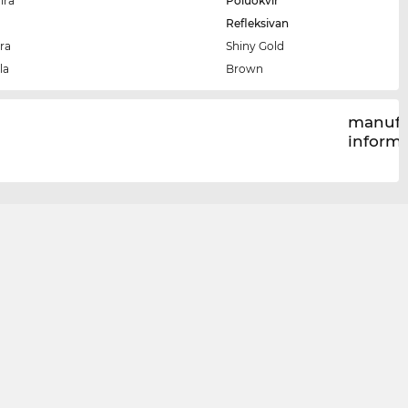
ira
Poluokvir
Refleksivan
ra
Shiny Gold
la
Brown
manufa
inform