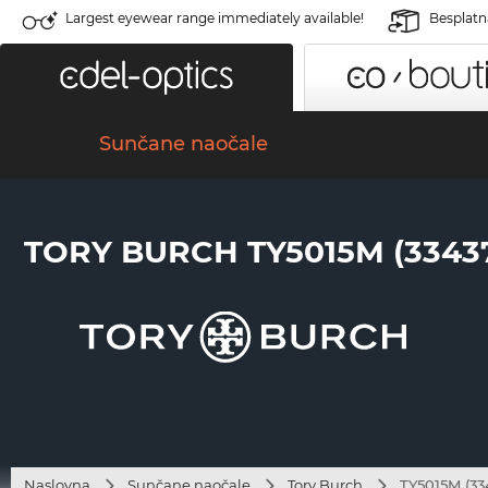
Largest eyewear range immediately available!
Besplatn
Sunčane naočale
TORY BURCH TY5015M (3343
Naslovna
Sunčane naočale
Tory Burch
TY5015M (33