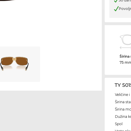
30 dan
Povolj
Širina
75 m
TY 50
Veličine 
Širina sta
Širina m
Dužina kr
Spol