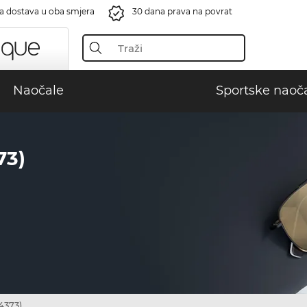
a dostava u oba smjera
30 dana prava na povrat
Naočale
Sportske naoč
73)
4373)