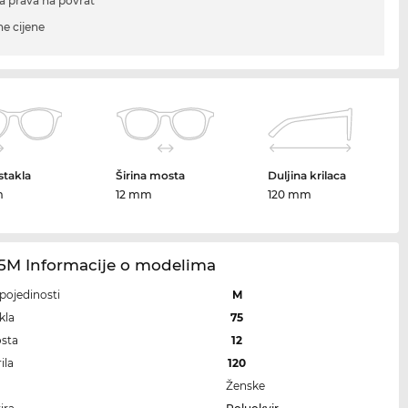
a prava na povrat
ne cijene
 stakla
Širina mosta
Duljina krilaca
m
12 mm
120 mm
15M Informacije o modelima
i pojedinosti
M
kla
75
osta
12
ila
120
Ženske