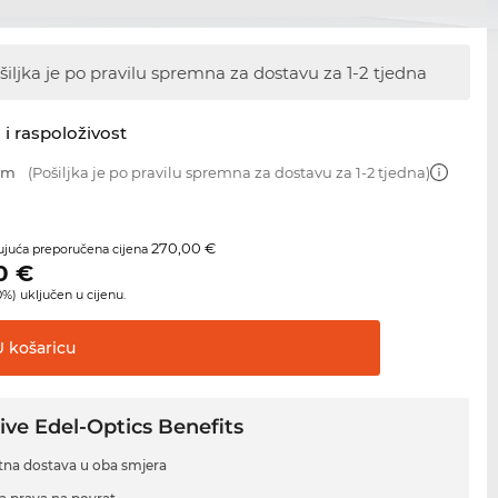
šiljka je po pravilu spremna za dostavu
za 1-2 tjedna
 i raspoloživost
 mm
(Pošiljka je po pravilu spremna za dostavu za 1-2 tjedna)
270,00 €
juća preporučena cijena
0
€
%) uključen u cijenu.
U
košaricu
ive Edel-Optics Benefits
tna dostava u oba smjera