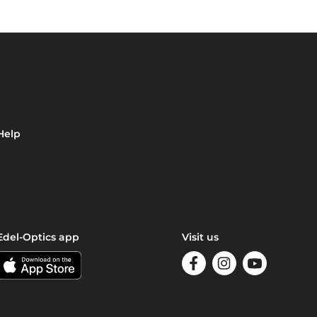
Help
Edel-Optics app
Visit us