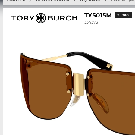
TY5015M
Mirrored
334373