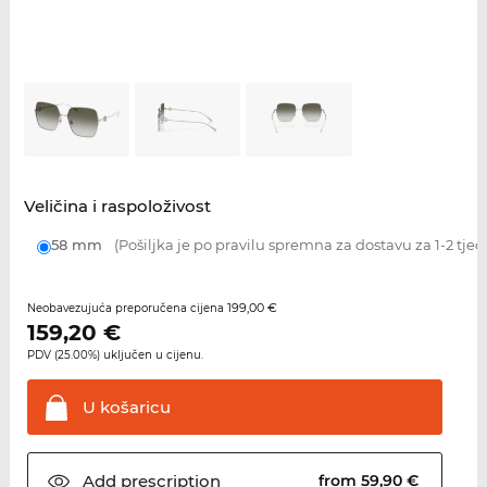
Veličina i raspoloživost
58 mm
(Pošiljka je po pravilu spremna za dostavu za 1-2 tjed
199,00 €
Neobavezujuća preporučena cijena
159,20
€
PDV (25.00%) uključen u cijenu.
U
košaricu
Add
prescription
from 59,90 €