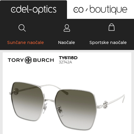
0
Sunčane naočale
Naočale
Sportske naočale
TY6118D
32742A