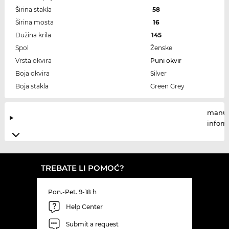
Širina stakla
58
Širina mosta
16
Dužina krila
145
Spol
Ženske
Vrsta okvira
Puni okvir
Boja okvira
Silver
Boja stakla
Green Grey
manuf
infor
TREBATE LI POMOĆ?
Pon.-Pet. 9-18 h
Help Center
Submit a request