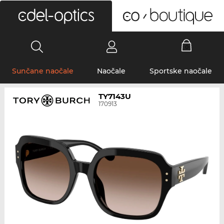
0
Sunčane naočale
Naočale
Sportske naočale
TY7143U
170913