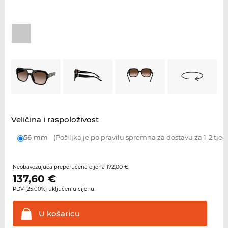
Veličina i raspoloživost
56 mm
(Pošiljka je po pravilu spremna za dostavu za 1-2 tjed
172,00 €
Neobavezujuća preporučena cijena
137,60
€
PDV (25.00%) uključen u cijenu.
U
košaricu