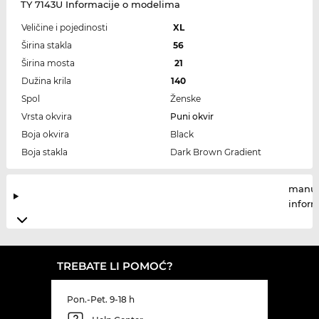
TY 7143U Informacije o modelima
Veličine i pojedinosti
XL
Širina stakla
56
Širina mosta
21
Dužina krila
140
Spol
Ženske
Vrsta okvira
Puni okvir
Boja okvira
Black
Boja stakla
Dark Brown Gradient
manuf
infor
TREBATE LI POMOĆ?
Pon.-Pet. 9-18 h