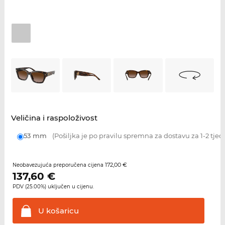
Veličina i raspoloživost
53 mm
(Pošiljka je po pravilu spremna za dostavu za 1-2 tjed
172,00 €
Neobavezujuća preporučena cijena
137,60
€
PDV (25.00%) uključen u cijenu.
U
košaricu