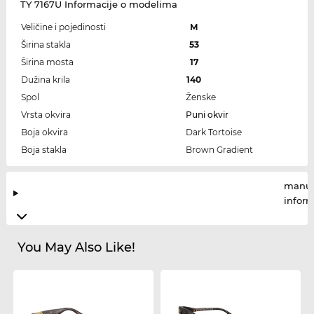
TY 7167U Informacije o modelima
Veličine i pojedinosti
M
Širina stakla
53
Širina mosta
17
Dužina krila
140
Spol
Ženske
Vrsta okvira
Puni okvir
Boja okvira
Dark Tortoise
Boja stakla
Brown Gradient
manuf
infor
You May Also Like!