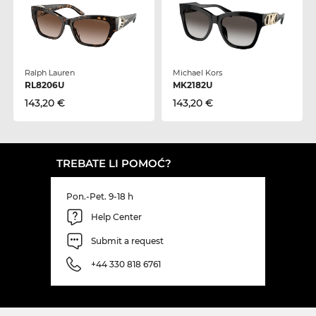
Ralph Lauren
Michael Kors
RL8206U
MK2182U
143,20 €
143,20 €
TREBATE LI POMOĆ?
Pon.-Pet. 9-18 h
Help Center
Submit a request
+44 330 818 6761