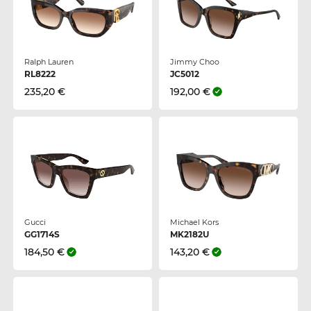
Ralph Lauren
Jimmy Choo
RL8222
JC5012
235,20 €
192,00 €
Gucci
Michael Kors
GG1714S
MK2182U
184,50 €
143,20 €