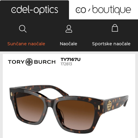
0
Sunčane naočale
Naočale
Sportske naočale
TY7167U
172813