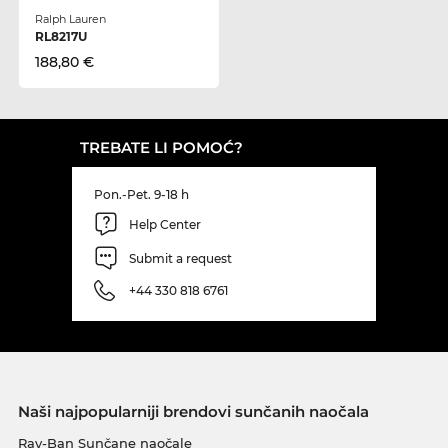
Ralph Lauren
RL8217U
188,80 €
TREBATE LI POMOĆ?
Pon.-Pet. 9-18 h
Help Center
Submit a request
+44 330 818 6761
Naši najpopularniji brendovi sunčanih naočala
Ray-Ban Sunčane naočale