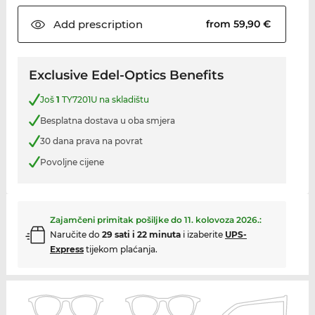
Add
prescription
from 59,90 €
Exclusive Edel-Optics Benefits
Još
1
TY7201U na skladištu
Besplatna dostava u oba smjera
30 dana prava na povrat
Povoljne cijene
Zajamčeni primitak pošiljke do
11. kolovoza 2026.
:
Naručite do
29 sati i 22 minuta
i izaberite
UPS-
Express
tijekom plaćanja.