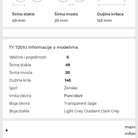
Širina stakla
Širina mosta
Duljina krilaca
49 mm
20 mm
145 mm
TY 7201U Informacije o modelima
Veličine i pojedinosti
S
Širina stakla
49
Širina mosta
20
Dužina krila
145
Spol
Ženske
Vrsta okvira
Puni okvir
Boja okvira
Transparent Sage
Boja stakla
Light Grey Gradient Dark Grey
manuf
infor