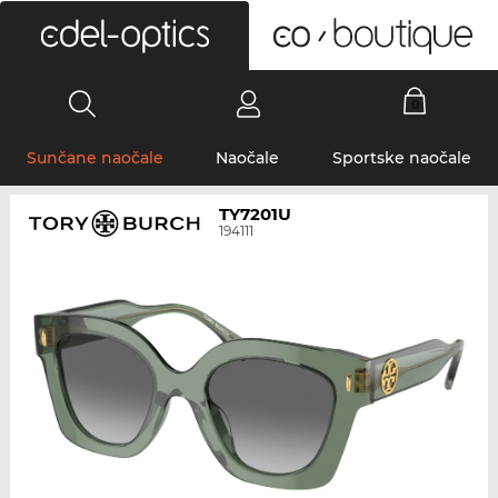
0
Sunčane naočale
Naočale
Sportske naočale
TY7201U
194111