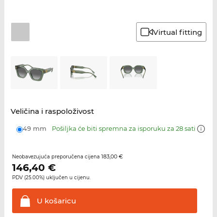
Virtual fitting
Veličina i raspoloživost
49 mm
Pošiljka će biti spremna za isporuku za 28 sati
183,00 €
Neobavezujuća preporučena cijena
146,40
€
PDV (25.00%) uključen u cijenu.
U
košaricu