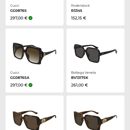
Gucci
Rodenstock
GG0876S
R3345
297,00 €
152,15 €
Gucci
Bottega Veneta
GG0876SA
BV1317SK
297,00 €
261,00 €