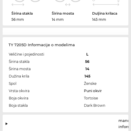
Širina stakla
Širina mosta
Duljina krilaca
56 mm
14 mm
145 mm
TY 7205D Informacije o modelima
Veličine i pojedinosti
L
Širina stakla
56
Širina mosta
14
Dužina krila
145
Spol
Ženske
Vrsta okvira
Puni okvir
Boja okvira
Tortoise
Boja stakla
Dark Brown
manuf
infor