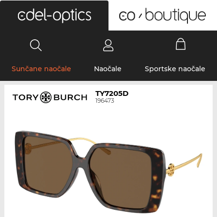
0
Sunčane naočale
Naočale
Sportske naočale
TY7205D
196473