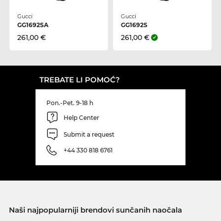
Gucci
Gucci
GG1692SA
GG1692S
261,00 €
261,00 €
TREBATE LI POMOĆ?
Pon.-Pet. 9-18 h
Help Center
Submit a request
+44 330 818 6761
Naši najpopularniji brendovi sunčanih naočala