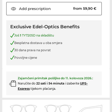
Add
prescription
from 59,90 €
Exclusive Edel-Optics Benefits
Još
1
TY7205D na skladištu
Besplatna dostava u oba smjera
30 dana prava na povrat
Povoljne cijene
Zajamčeni primitak pošiljke do
11. kolovoza 2026.
:
Naručite do
22 sati i 54 minuta
i izaberite
UPS-
Express
tijekom plaćanja.