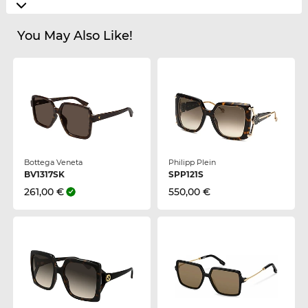
You May Also Like!
Bottega Veneta
Philipp Plein
BV1317SK
SPP121S
261,00 €
550,00 €