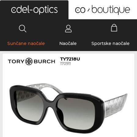
0
Sunčane naočale
Naočale
Sportske naočale
TY7218U
170911