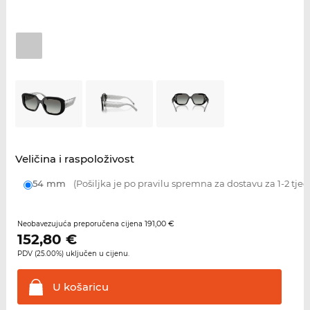
Veličina i raspoloživost
54 mm
(Pošiljka je po pravilu spremna za dostavu za 1-2 tje
191,00 €
Neobavezujuća preporučena cijena
152,80
€
PDV (25.00%) uključen u cijenu.
U
košaricu