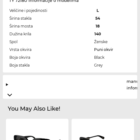
TY 7218U Informacije o modelima
Veličine i pojedinosti
L
Širina stakla
54
Širina mosta
18
Dužina krila
140
Spol
Ženske
Vrsta okvira
Puni okvir
Boja okvira
Black
Boja stakla
Grey
manuf
infor
You May Also Like!