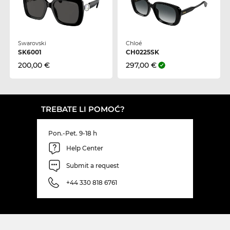
Swarovski
Chloé
SK6001
CH0225SK
200,00 €
297,00 €
TREBATE LI POMOĆ?
Pon.-Pet. 9-18 h
Help Center
Submit a request
+44 330 818 6761