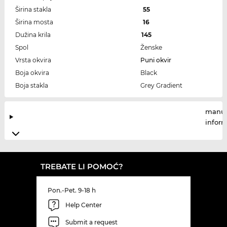
Širina stakla
55
Širina mosta
16
Dužina krila
145
Spol
Ženske
Vrsta okvira
Puni okvir
Boja okvira
Black
Boja stakla
Grey Gradient
manuf
infor
TREBATE LI POMOĆ?
Pon.-Pet. 9-18 h
Help Center
Submit a request