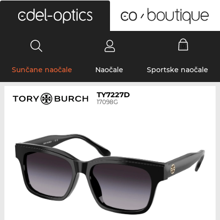
0
Sunčane naočale
Naočale
Sportske naočale
TY7227D
17098G