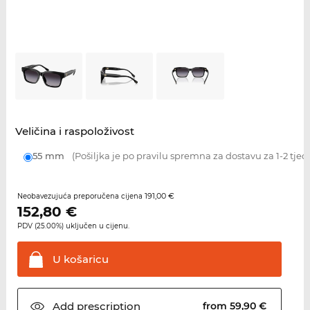
Veličina i raspoloživost
55 mm
(Pošiljka je po pravilu spremna za dostavu za 1-2 tjed
191,00 €
Neobavezujuća preporučena cijena
152,80
€
PDV (25.00%) uključen u cijenu.
U
košaricu
Add
prescription
from 59,90 €