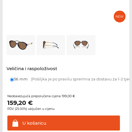
Veličina i raspoloživost
56 mm
(Pošiljka je po pravilu spremna za dostavu za 1-2 tjed
199,00 €
Neobavezujuća preporučena cijena
159,20
€
PDV (25.00%) uključen u cijenu.
U
košaricu