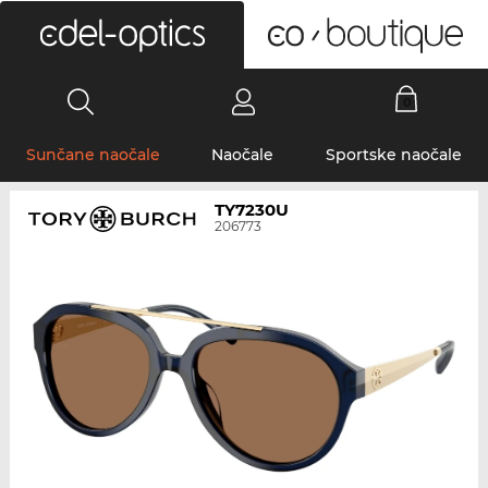
0
Sunčane naočale
Naočale
Sportske naočale
TY7230U
206773