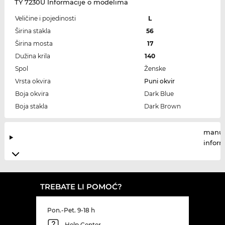
TY 7230U Informacije o modelima
Veličine i pojedinosti
L
Širina stakla
56
Širina mosta
17
Dužina krila
140
Spol
Ženske
Vrsta okvira
Puni okvir
Boja okvira
Dark Blue
Boja stakla
Dark Brown
manuf
infor
TREBATE LI POMOĆ?
Pon.-Pet. 9-18 h
Help Center