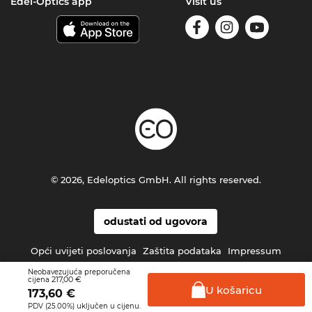
Edel-Optics app
Visit us
© 2026, Edeloptics GmbH. All rights reserved.
odustati od ugovora
Opći uvijeti poslovanja
Zaštita podataka
Impressum
Neobavezujuća preporučena
217,00 €
cijena
U
košaricu
173,60
€
PDV (25.00%) uključen u cijenu.