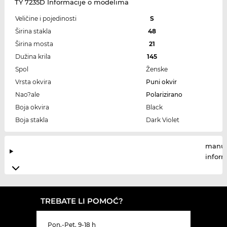
TY 7235D Informacije o modelima
Veličine i pojedinosti
S
Širina stakla
48
Širina mosta
21
Dužina krila
145
Spol
Ženske
Vrsta okvira
Puni okvir
Nao?ale
Polarizirano
Boja okvira
Black
Boja stakla
Dark Violet
manuf
infor
TREBATE LI POMOĆ?
Pon.-Pet. 9-18 h