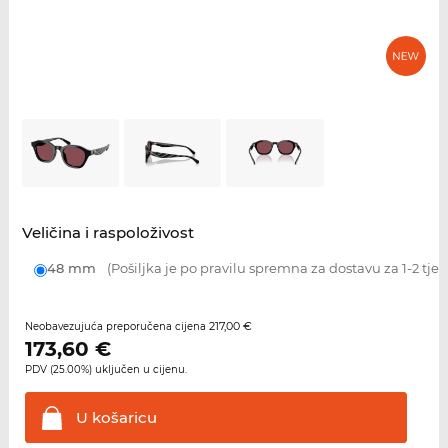
Veličina i raspoloživost
48 mm
(Pošiljka je po pravilu spremna za dostavu za 1-2 tje
217,00 €
Neobavezujuća preporučena cijena
173,60
€
PDV (25.00%) uključen u cijenu.
U
košaricu