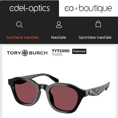
0
Sunčane naočale
Naočale
Sportske naočale
TY7235D
Polarized
170975