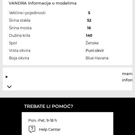
VANDRA Informacije o modelima
Veličine i pojedinosti
S
Širina stakla
52
Širina mosta
16
Dužina krila
140
Spol
Ženske
Vrsta okvira
Puni okvir
Boja okvira
Blue Havana
manuf
infor
TREBATE LI POMOĆ?
Pon.-Pet. 9-18 h
Help Center