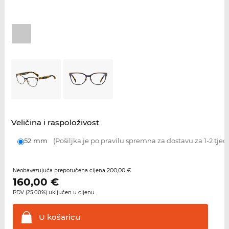
Veličina i raspoloživost
52 mm
(Pošiljka je po pravilu spremna za dostavu za 1-2 tjed
200,00 €
Neobavezujuća preporučena cijena
160,00
€
PDV (25.00%) uključen u cijenu.
U
košaricu