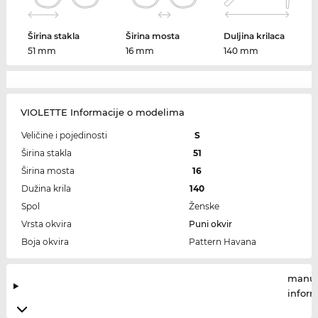
Širina stakla
Širina mosta
Duljina krilaca
51 mm
16 mm
140 mm
VIOLETTE Informacije o modelima
Veličine i pojedinosti
S
Širina stakla
51
Širina mosta
16
Dužina krila
140
Spol
Ženske
Vrsta okvira
Puni okvir
Boja okvira
Pattern Havana
manuf
infor