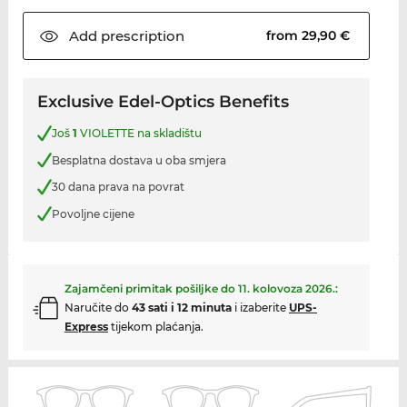
Add
prescription
from 29,90 €
Exclusive Edel-Optics Benefits
Još
1
VIOLETTE na skladištu
Besplatna dostava u oba smjera
30 dana prava na povrat
Povoljne cijene
Zajamčeni primitak pošiljke do
11. kolovoza 2026.
:
Naručite do
43 sati i 12 minuta
i izaberite
UPS-
Express
tijekom plaćanja.