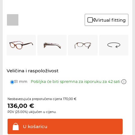
Virtual fitting
Veličina i raspoloživost
51 mm
Pošiljka će biti spremna za isporuku za 42 sati
170,00 €
Neobavezujuća preporučena cijena
136,00
€
PDV (25.00%) uključen u cijenu.
U
košaricu