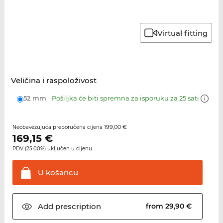
Virtual fitting
Veličina i raspoloživost
52 mm
Pošiljka će biti spremna za isporuku za 25 sati
199,00 €
Neobavezujuća preporučena cijena
169,15
€
PDV (25.00%) uključen u cijenu.
U
košaricu
Add
prescription
from 29,90 €