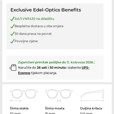
Exclusive Edel-Optics Benefits
Još
1
VNR430 na skladištu
Besplatna dostava u oba smjera
30 dana prava na povrat
Povoljne cijene
Zajamčeni primitak pošiljke do
11. kolovoza 2026.
:
Naručite do
26 sati i 50 minuta
i izaberite
UPS-
Express
tijekom plaćanja.
Širina stakla
Širina mosta
Duljina krilaca
52 mm
16 mm
140 mm