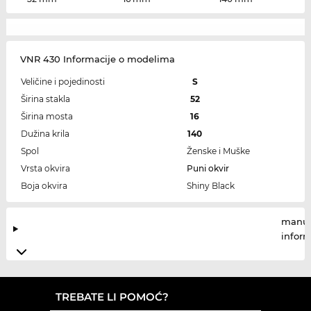
VNR 430 Informacije o modelima
Veličine i pojedinosti
S
Širina stakla
52
Širina mosta
16
Dužina krila
140
Spol
Ženske i Muške
Vrsta okvira
Puni okvir
Boja okvira
Shiny Black
manuf
infor
TREBATE LI POMOĆ?