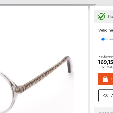
Po
Veličina
51 
Neobavezu
169,1
PDV (25.00