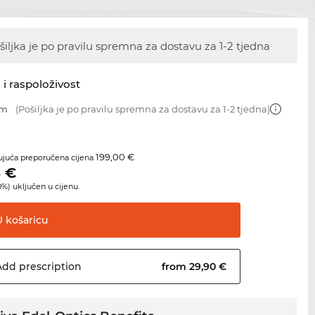
šiljka je po pravilu spremna za dostavu
za 1-2 tjedna
 i raspoloživost
mm
(Pošiljka je po pravilu spremna za dostavu za 1-2 tjedna)
199,00 €
juća preporučena cijena
5
€
%) uključen u cijenu.
U
košaricu
Add
prescription
from 29,90 €