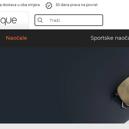
a dostava u oba smjera
30 dana prava na povrat
Naočale
Sportske naoč