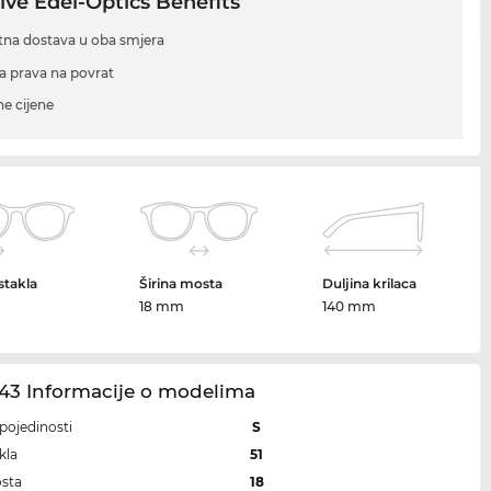
ive Edel-Optics Benefits
tna dostava u oba smjera
a prava na povrat
ne cijene
 stakla
Širina mosta
Duljina krilaca
m
18 mm
140 mm
43 Informacije o modelima
i pojedinosti
S
kla
51
osta
18