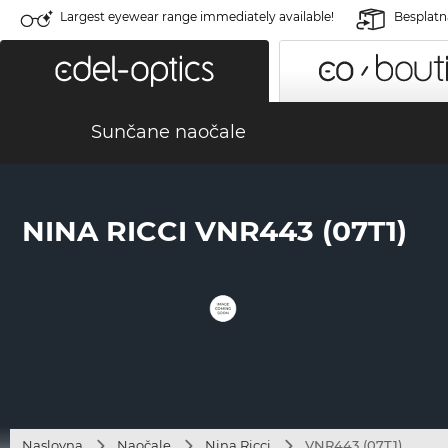
Largest eyewear range immediately available!
Besplatn
Sunčane naočale
NINA RICCI VNR443 (07T1)
Naslovna
Naočale
Nina Ricci
VNR443 (07T1)