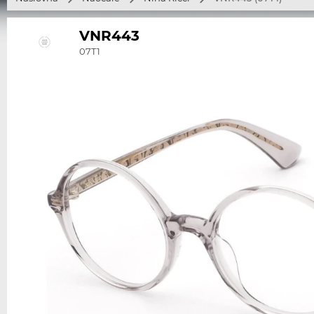
VNR443
07T1