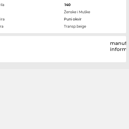
ila
140
Ženske i Muške
ira
Puni okvir
ra
Transp.beige
manufa
inform