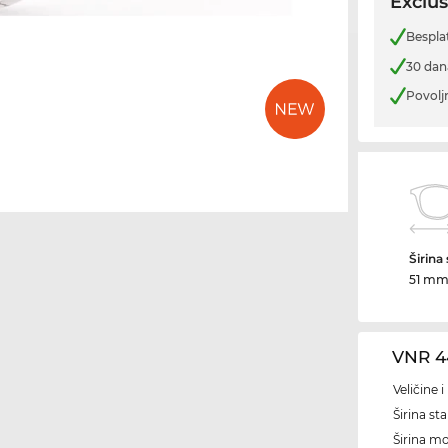
Exclus
Bespla
30 dan
Povolj
Širina
51 m
VNR 4
Veličine 
Širina sta
Širina m