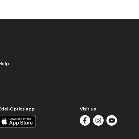
Help
Edel-Optics app
Visit us