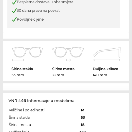
Besplatna dostava u oba smjera
30 dana prava na povrat
Povoljne cijene
Širina stakla
Širina mosta
Duljina krilaca
53 mm
18 mm
140 mm
VNR 446 Informacije o modelima
Veličine i pojedinosti
M
Širina stakla
53
Širina mosta
18