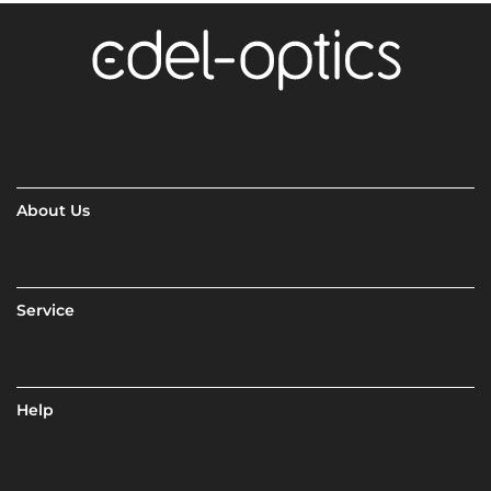
About Us
Service
Help