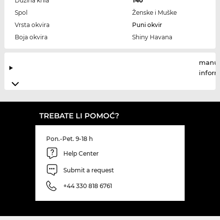
Dužina krila
140
Spol
Ženske i Muške
Vrsta okvira
Puni okvir
Boja okvira
Shiny Havana
manuf
infor
TREBATE LI POMOĆ?
Pon.-Pet. 9-18 h
Help Center
Submit a request
+44 330 818 6761