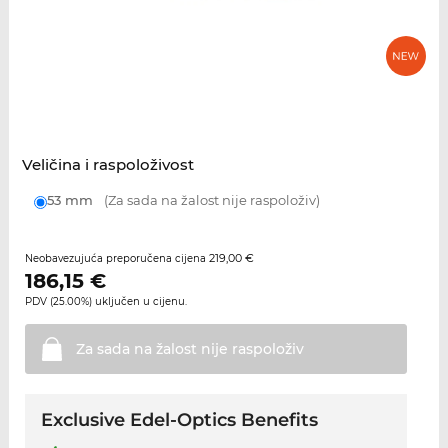
Veličina i raspoloživost
53 mm
(Za sada na žalost nije raspoloživ)
219,00 €
Neobavezujuća preporučena cijena
186,15
€
PDV (25.00%) uključen u cijenu.
Za sada na žalost nije
raspoloživ
Exclusive Edel-Optics Benefits