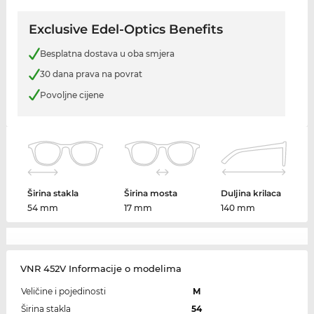
Exclusive Edel-Optics Benefits
Besplatna dostava u oba smjera
30 dana prava na povrat
Povoljne cijene
Širina stakla
Širina mosta
Duljina krilaca
54 mm
17 mm
140 mm
VNR 452V Informacije o modelima
Veličine i pojedinosti
M
Širina stakla
54