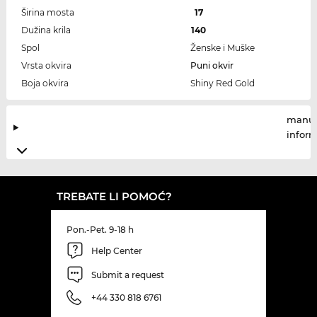
Širina mosta
17
Dužina krila
140
Spol
Ženske i Muške
Vrsta okvira
Puni okvir
Boja okvira
Shiny Red Gold
manuf
infor
TREBATE LI POMOĆ?
Pon.-Pet. 9-18 h
Help Center
Submit a request
+44 330 818 6761