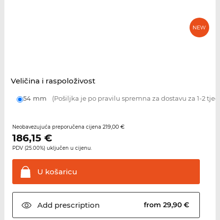
Veličina i raspoloživost
54 mm
(Pošiljka je po pravilu spremna za dostavu za 1-2 tje
219,00 €
Neobavezujuća preporučena cijena
186,15
€
PDV (25.00%) uključen u cijenu.
U
košaricu
Add
prescription
from 29,90 €