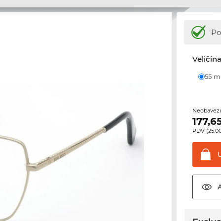
Po
Veličina
55 
Neobavezu
177,6
PDV (25.00