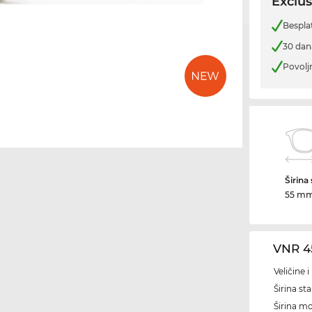
Exclus
Bespla
30 dan
Povolj
Širina
55 m
VNR 4
Veličine 
Širina sta
Širina m