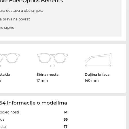
ive Edel-Optics Benefits
tna dostava u oba smjera
a prava na povrat
ne cijene
 stakla
Širina mosta
Duljina krilaca
m
17 mm
140 mm
54 Informacije o modelima
i pojedinosti
M
kla
55
osta
17