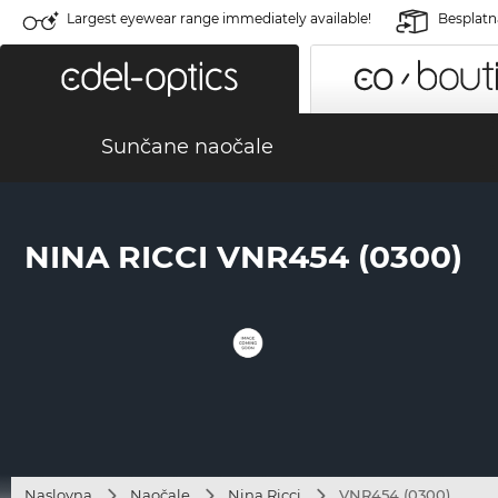
Largest eyewear range immediately available!
Besplatn
Sunčane naočale
NINA RICCI VNR454 (0300)
Naslovna
Naočale
Nina Ricci
VNR454 (0300)