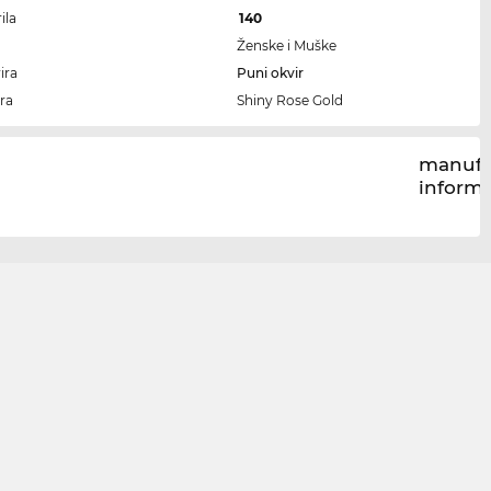
ila
140
Ženske i Muške
ira
Puni okvir
ra
Shiny Rose Gold
manufa
inform