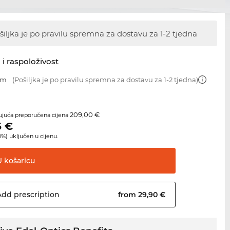
šiljka je po pravilu spremna za dostavu
za 1-2 tjedna
 i raspoloživost
mm
(Pošiljka je po pravilu spremna za dostavu za 1-2 tjedna)
209,00 €
juća preporučena cijena
5
€
%) uključen u cijenu.
U
košaricu
Add
prescription
from 29,90 €