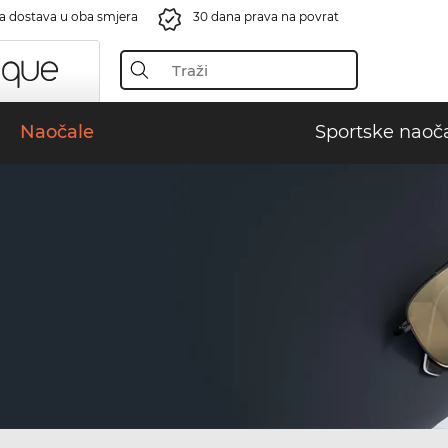
a dostava u oba smjera
30 dana prava na povrat
Naočale
Sportske naoč