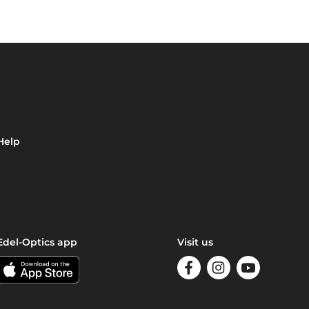
Help
Edel-Optics app
Visit us