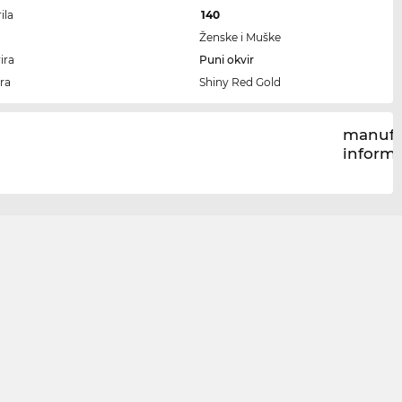
ila
140
Ženske i Muške
ira
Puni okvir
ra
Shiny Red Gold
manufa
inform