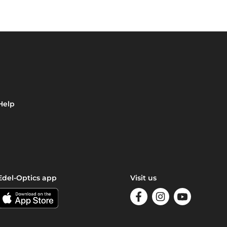
Help
Edel-Optics app
Visit us