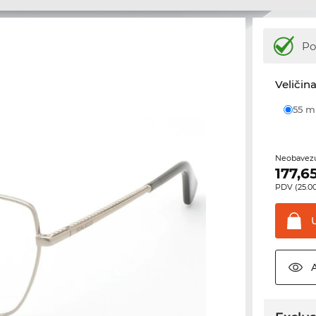
Po
Veličina
55 
Neobavezu
177,6
PDV (25.00