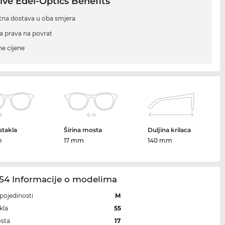
ive Edel-Optics Benefits
tna dostava u oba smjera
a prava na povrat
ne cijene
 stakla
Širina mosta
Duljina krilaca
m
17 mm
140 mm
54 Informacije o modelima
i pojedinosti
M
kla
55
osta
17