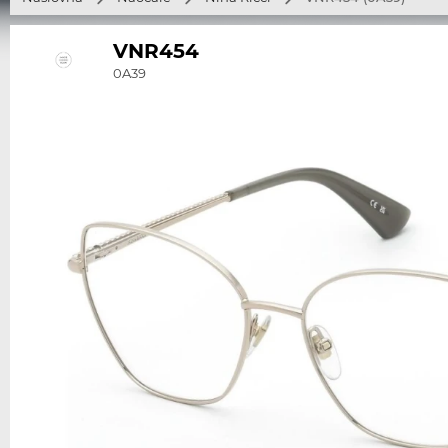
VNR454
0A39