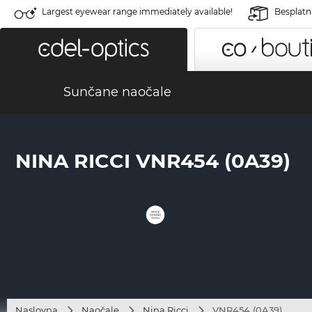
Largest eyewear range immediately available!
Besplatn
Sunčane naočale
NINA RICCI VNR454 (0A39)
Naslovna
Naočale
Nina Ricci
VNR454 (0A39)