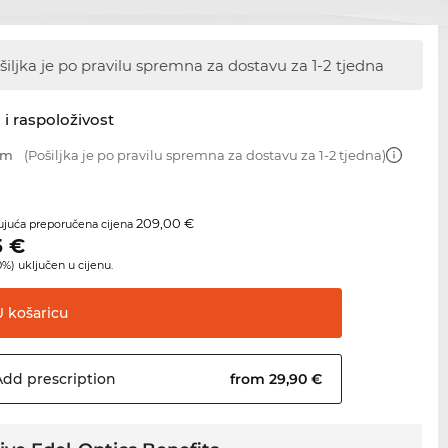
šiljka je po pravilu spremna za dostavu
za 1-2 tjedna
 i raspoloživost
mm
(Pošiljka je po pravilu spremna za dostavu za 1-2 tjedna)
209,00 €
juća preporučena cijena
5
€
%) uključen u cijenu.
U
košaricu
Add
prescription
from 29,90 €