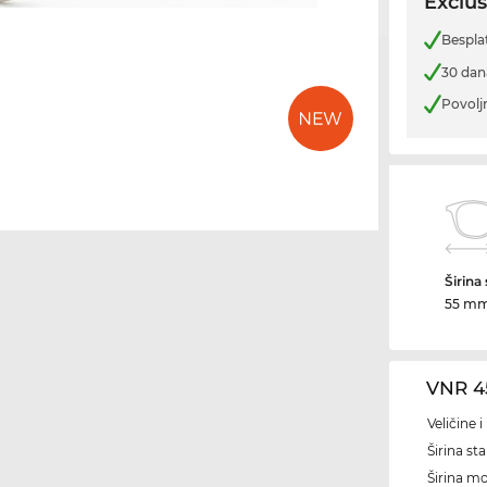
Exclus
Bespla
30 dan
Povolj
Širina
55 m
VNR 4
Veličine 
Širina sta
Širina m