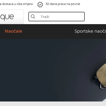
a dostava u oba smjera
30 dana prava na povrat
Naočale
Sportske naoč