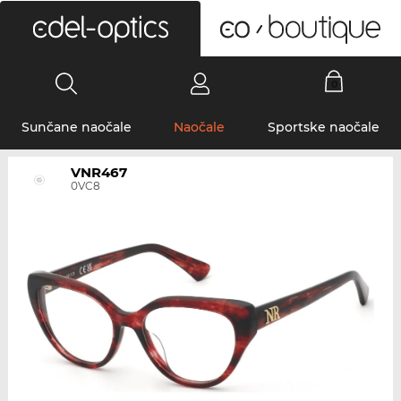
0
Sunčane naočale
Naočale
Sportske naočale
VNR467
0VC8