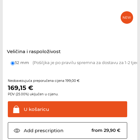
Veličina i raspoloživost
52 mm
(Pošiljka je po pravilu spremna za dostavu za 1-2 tjed
199,00 €
Neobavezujuća preporučena cijena
169,15
€
PDV (25.00%) uključen u cijenu.
U
košaricu
Add
prescription
from 29,90 €