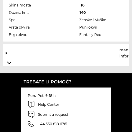
Širina mosta
16
Dužina krila
140
Spol
Ženske i Muške
Vrsta okvira
Puni okvir
Boja okvira
Fantasy Red
manuf
infor
TREBATE LI POMOĆ?
Pon.-Pet. 9-18 h
Help Center
Submit a request
+44 330 818 6761