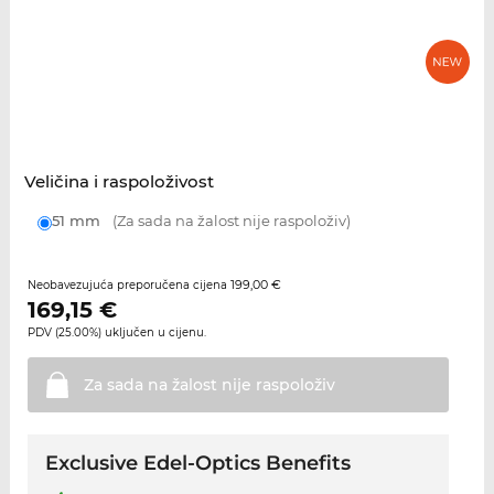
Veličina i raspoloživost
51 mm
(Za sada na žalost nije raspoloživ)
199,00 €
Neobavezujuća preporučena cijena
169,15
€
PDV (25.00%) uključen u cijenu.
Za sada na žalost nije
raspoloživ
Exclusive Edel-Optics Benefits