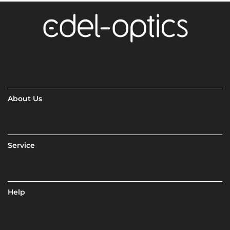
About Us
Service
Help