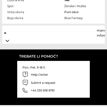
Dužina krila
140
Spol
Ženske i Muške
Vrsta okvira
Puni okvir
Boja okvira
Blue Fantasy
manuf
infor
TREBATE LI POMOĆ?
Pon.-Pet. 9-18 h
Help Center
Submit a request
+44 330 818 6761