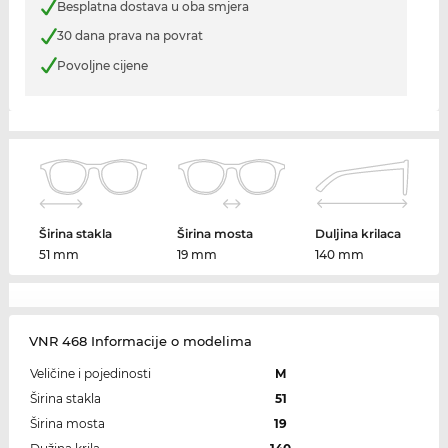
Besplatna dostava u oba smjera
30 dana prava na povrat
Povoljne cijene
Širina stakla
Širina mosta
Duljina krilaca
51 mm
19 mm
140 mm
VNR 468 Informacije o modelima
Veličine i pojedinosti
M
Širina stakla
51
Širina mosta
19