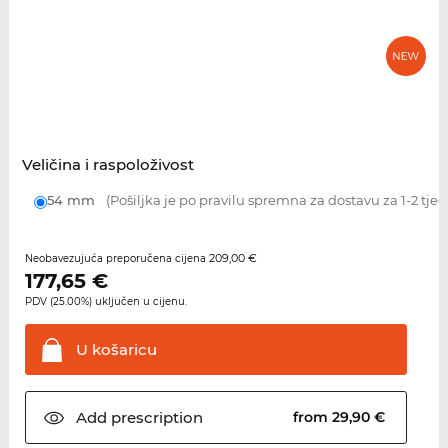
Veličina i raspoloživost
54 mm
(Pošiljka je po pravilu spremna za dostavu za 1-2 tje
209,00 €
Neobavezujuća preporučena cijena
177,65
€
PDV (25.00%) uključen u cijenu.
U
košaricu
Add
prescription
from 29,90 €