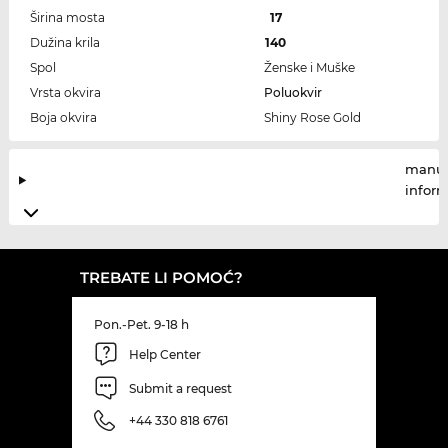
Širina mosta
17
Dužina krila
140
Spol
Ženske i Muške
Vrsta okvira
Poluokvir
Boja okvira
Shiny Rose Gold
manuf
infor
TREBATE LI POMOĆ?
Pon.-Pet. 9-18 h
Help Center
Submit a request
+44 330 818 6761