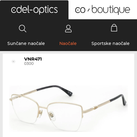
0
Sunčane naočale
Naočale
Sportske naočale
VNR471
0300