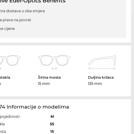
ive Edel-Optics Benefits
tna dostava u oba smjera
a prava na povrat
ne cijene
 stakla
Širina mosta
Duljina krilaca
m
15 mm
135 mm
74 Informacije o modelima
i pojedinosti
M
kla
55
osta
15