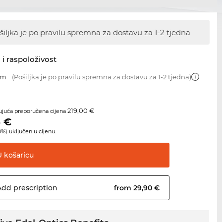
šiljka je po pravilu spremna za dostavu
za 1-2 tjedna
 i raspoloživost
mm
(Pošiljka je po pravilu spremna za dostavu za 1-2 tjedna)
219,00 €
juća preporučena cijena
5
€
%) uključen u cijenu.
U
košaricu
Add
prescription
from 29,90 €