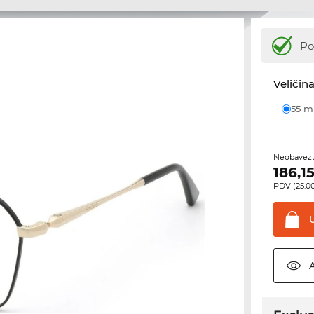
Po
Veličina
55 
Neobavezu
186,1
PDV (25.00