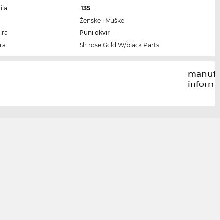
ila
135
Ženske i Muške
ira
Puni okvir
ra
Sh.rose Gold W/black Parts
manufa
inform