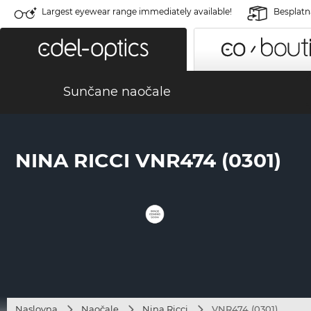
Largest eyewear range immediately available!
Besplatn
Sunčane naočale
NINA RICCI VNR474 (0301)
Naslovna
Naočale
Nina Ricci
VNR474 (0301)