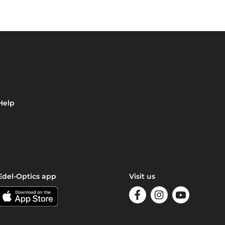
Help
Edel-Optics app
Visit us