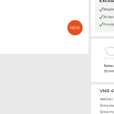
Exclus
Bespla
30 dan
Povolj
Širina
55 m
VNR 4
Veličine 
Širina sta
Širina m