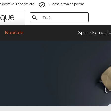
a dostava u oba smjera
30 dana prava na povrat
Naočale
Sportske naoč