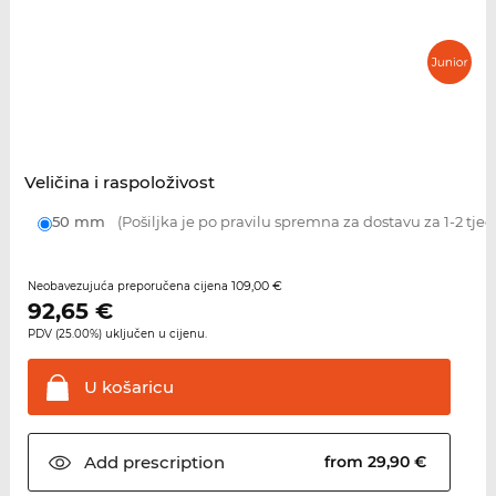
Veličina i raspoloživost
50 mm
(Pošiljka je po pravilu spremna za dostavu za 1-2 tje
109,00 €
Neobavezujuća preporučena cijena
92,65
€
PDV (25.00%) uključen u cijenu.
U
košaricu
Add
prescription
from 29,90 €