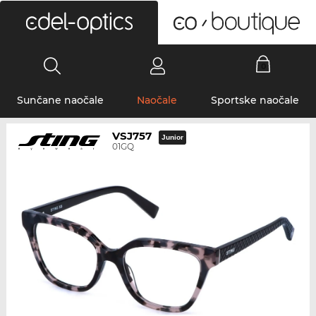
0
Sunčane naočale
Naočale
Sportske naočale
VSJ757
Junior
01GQ