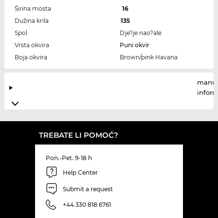
Širina mosta
16
Dužina krila
135
Spol
Dje?je nao?ale
Vrsta okvira
Puni okvir
Boja okvira
Brown/pink Havana
manuf
infor
TREBATE LI POMOĆ?
Pon.-Pet. 9-18 h
Help Center
Submit a request
+44 330 818 6761